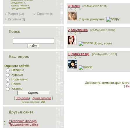
рождения, с
3
Патен
торжествами и
(26-Мар-2007 12:26)
праздниками!!!!
0
Разное
Сплетни
[33]
[6]
С днем рождения!
Скорбим
[2]
2
Апытюшка
(26-Мар-2007 00:02)
Поиск
0
Всего, всего
1
Гуля(кяпяц)
(25-Мар-2007 16:17)
Наш опрос
0
Оцените сайт!!!
Отлично
Хорошо
Нормально
Добавлять комментарии могут
Плохо
[
Ре
Ужасно
[
·
]
Результаты
Архив опросов
Всего ответов:
755
Друзья сайта
Утепление фасада
Продвижение сайта