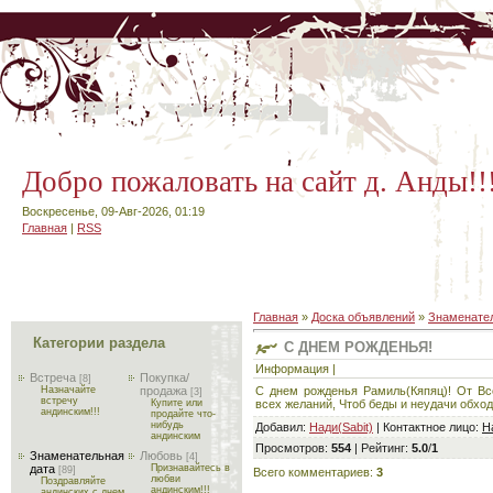
Добро пожаловать на сайт д. Анды!!
Воскресенье, 09-Авг-2026, 01:19
Главная
|
RSS
Главная
»
Доска объявлений
»
Знаменател
Категории раздела
С ДНЕМ РОЖДЕНЬЯ!
Информация |
Встреча
Покупка/
[8]
С днем рожденья Рамиль(Кяпяц)! От Вс
Назначайте
продажа
[3]
встречу
всех желаний, Чтоб беды и неудачи обход
Купите или
андинским!!!
продайте что-
нибудь
Добавил
:
Нади(Sabit)
|
Контактное лицо
:
Н
андинским
Просмотров
:
554
|
Рейтинг
:
5.0
/
1
Знаменательная
Любовь
[4]
дата
Признавайтесь в
[89]
Всего комментариев
:
3
любви
Поздравляйте
андинским!!!
андинских с днем