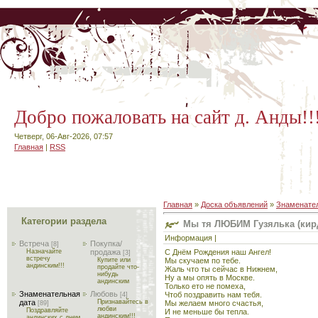
Добро пожаловать на сайт д. Анды!!
Четверг, 06-Авг-2026, 07:57
Главная
|
RSS
Главная
»
Доска объявлений
»
Знаменател
Категории раздела
Мы тя ЛЮБИМ Гузялька (кир
Информация |
Встреча
Покупка/
[8]
С Днём Рождения наш Ангел!
Назначайте
продажа
[3]
встречу
Мы скучаем по тебе.
Купите или
андинским!!!
продайте что-
Жаль что ты сейчас в Нижнем,
нибудь
Ну а мы опять в Москве.
андинским
Только ето не помеха,
Знаменательная
Любовь
Чтоб поздравить нам тебя.
[4]
дата
Признавайтесь в
Мы желаем много счастья,
[89]
любви
Поздравляйте
И не меньше бы тепла.
андинским!!!
андинских с днем