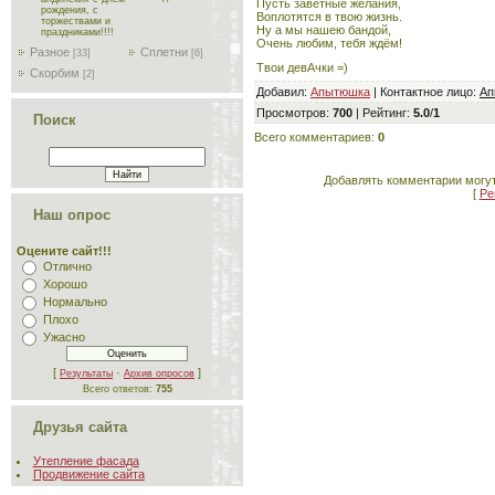
Пусть заветные желания,
рождения, с
Воплотятся в твою жизнь.
торжествами и
Ну а мы нашею бандой,
праздниками!!!!
Очень любим, тебя ждём!
Разное
Сплетни
[33]
[6]
Твои девАчки =)
Скорбим
[2]
Добавил
:
Апытюшка
|
Контактное лицо
:
Ап
Просмотров
:
700
|
Рейтинг
:
5.0
/
1
Поиск
Всего комментариев
:
0
Добавлять комментарии могут
[
Ре
Наш опрос
Оцените сайт!!!
Отлично
Хорошо
Нормально
Плохо
Ужасно
[
·
]
Результаты
Архив опросов
Всего ответов:
755
Друзья сайта
Утепление фасада
Продвижение сайта