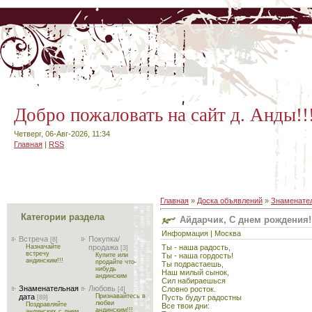
Добро пожаловать на сайт д. Анды!!
Четверг, 06-Авг-2026, 11:34
Главная
|
RSS
Главная
»
Доска объявлений
»
Знаменател
Категории раздела
Айдарчик, С днем рождения!!
Информация | Москва
Встреча
Покупка/
[8]
Ты - наша радость,
Назначайте
продажа
[3]
встречу
Ты - наша гордость!
Купите или
андинским!!!
продайте что-
Ты подрастаешь,
нибудь
Наш милый сынок,
андинским
Сил набираешься
Знаменательная
Любовь
Словно росток.
[4]
дата
Признавайтесь в
Пусть будут радостны
[89]
любви
Поздравляйте
Все твои дни:
андинским!!!
андинских с днем