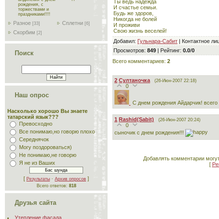
Ты ведь надежда
рождения, с
И счастье семьи.
торжествами и
Будь же здоров,
праздниками!!!!
Никогда не болей
Разное
Сплетни
[33]
[6]
И проживи
Свою жизнь веселей!
Скорбим
[2]
Добавил
:
Гульнара-Сабит
|
Контактное ли
Просмотров
:
849
|
Рейтинг
:
0.0
/
0
Поиск
Всего комментариев
:
2
2
Султаночка
(26-Июн-2007 22:18)
0
Наш опрос
С днем рождения Айдарчик! всего
Насколько хорошо Вы знаете
татарский язык???
1
Rashid(Sabit)
(26-Июн-2007 20:24)
Превосходно
0
Все понимаю,но говорю плохо
сыночик с днем рождения!!!
Середнячок
Могу поздороваться)
Не понимаю,не говорю
Добавлять комментарии могут
Я не из Ваших
[
Ре
[
·
]
Результаты
Архив опросов
Всего ответов:
818
Друзья сайта
Утепление фасада