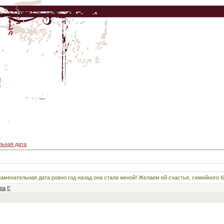
!
ьная дата
аменательная дата:ровно год назад она стала женой! Желаем ей счастья, семейного бл
ра
E