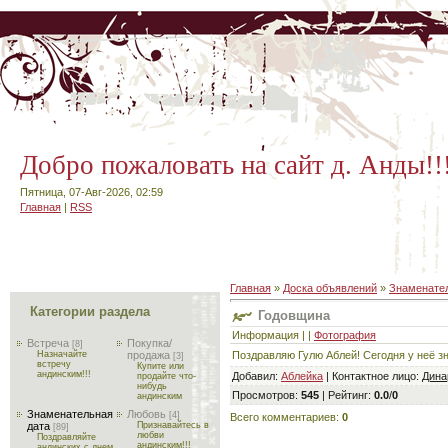
Добро пожаловать на сайт д. Анды!!
Пятница, 07-Авг-2026, 02:59
Главная
|
RSS
Главная
»
Доска объявлений
»
Знаменател
Категории раздела
Годовщина
Информация | |
Фотография
Встреча
Покупка/
[8]
Поздравляю Гулю Аблей! Сегодня у неё зн
Назначайте
продажа
[3]
встречу
Купите или
андинским!!!
Добавил
:
Аблейка
|
Контактное лицо
:
Дина
продайте что-
нибудь
Просмотров
:
545
|
Рейтинг
:
0.0
/
0
андинским
Знаменательная
Любовь
[4]
Всего комментариев
:
0
дата
Признавайтесь в
[89]
любви
Поздравляйте
андинским!!!
андинских с днем