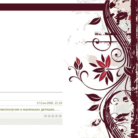
17-Сен-2006, 21:19
агополучия и маленьких детишек......