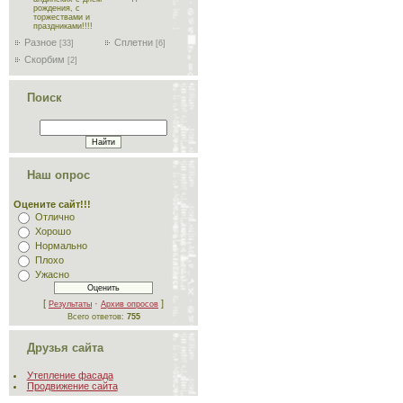
рождения, с
торжествами и
праздниками!!!!
Разное
Сплетни
[33]
[6]
Скорбим
[2]
Поиск
Наш опрос
Оцените сайт!!!
Отлично
Хорошо
Нормально
Плохо
Ужасно
[
·
]
Результаты
Архив опросов
Всего ответов:
755
Друзья сайта
Утепление фасада
Продвижение сайта