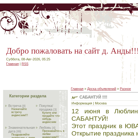
Добро пожаловать на сайт д. Анды!!
Суббота, 08-Авг-2026, 05:25
Главная
|
RSS
Главная
»
Доска объявлений
»
Разное
Категории раздела
САБАНТУЙ !!!!
Информация | Москва
Встреча
Покупка/
[8]
12 июня в Люблинс
Назначайте
продажа
[3]
встречу
Купите или
андинским!!!
продайте что-
САБАНТУЙ!
нибудь
андинским
Этот праздник в ЮВА
Знаменательная
Любовь
[4]
дата
Признавайтесь в
Открытие праздника н
[89]
любви
Поздравляйте
андинским!!!
андинских с днем