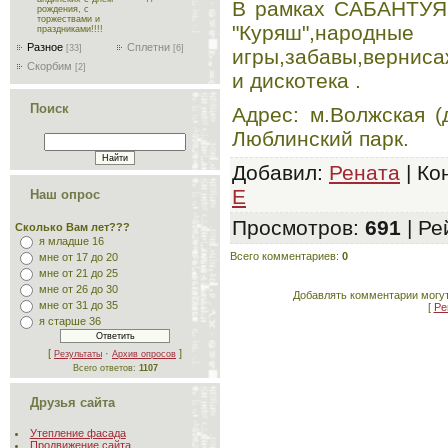
В рамках САБАНТУЯ 
рождения, с
торжествами и
"Куряш",народные
праздниками!!!!
Разное
Сплетни
[33]
[6]
игры,забавы,верниса
Скорбим
[2]
и дискотека .
Поиск
Адрес: м.Волжская (
Люблинский парк.
Добавил
:
Рената
|
Ко
E
Наш опрос
Просмотров
:
691
|
Ре
Сколько Вам лет???
я младше 16
Всего комментариев
:
0
мне от 17 до 20
мне от 21 до 25
мне от 26 до 30
Добавлять комментарии могут
мне от 31 до 35
[
Ре
я старше 36
[
·
]
Результаты
Архив опросов
Всего ответов:
1107
Друзья сайта
Утепление фасада
Продвижение сайта