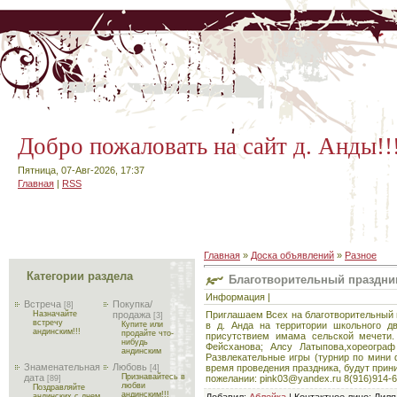
Добро пожаловать на сайт д. Анды!!
Пятница, 07-Авг-2026, 17:37
Главная
|
RSS
Главная
»
Доска объявлений
»
Разное
Категории раздела
Благотворительный праздн
Информация |
Встреча
Покупка/
[8]
Приглашаем Всех на благотворительный
Назначайте
продажа
[3]
встречу
в д. Анда на территории школьного д
Купите или
андинским!!!
продайте что-
присутствием имама сельской мечети.
нибудь
Фейсханова; Алсу Латыпова,хореогра
андинским
Развлекательные игры (турнир по мини ф
Знаменательная
Любовь
время проведения праздника, будут прин
[4]
дата
Признавайтесь в
пожелании: pink03@yandex.ru 8(916)914-6
[89]
любви
Поздравляйте
андинским!!!
Добавил
:
Аблейка
|
Контактное лицо
:
Лиля
андинских с днем