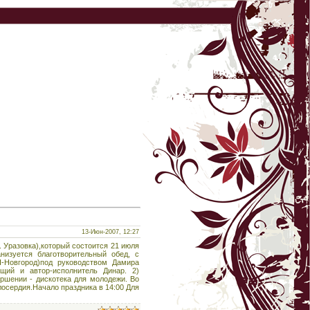
13-Июн-2007, 12:27
Уразовка),который состоится 21 июля
низуется благотворительный обед, с
-Новгород)под руководством Дамира
щий и автор-исполнитель Динар. 2)
ершении - дискотека для молодежи. Во
осердия.Начало праздника в 14:00 Для