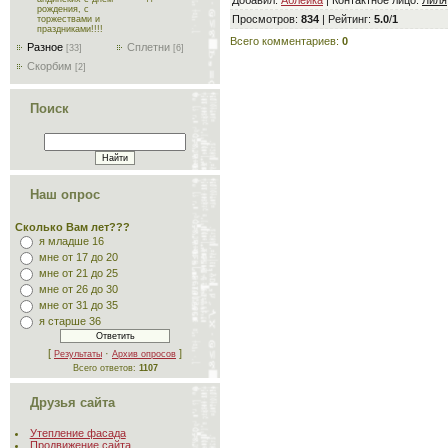
рождения, с
Просмотров
:
834
|
Рейтинг
:
5.0
/
1
торжествами и
праздниками!!!!
Всего комментариев
:
0
Разное
Сплетни
[33]
[6]
Скорбим
[2]
Поиск
Наш опрос
Сколько Вам лет???
я младше 16
мне от 17 до 20
мне от 21 до 25
мне от 26 до 30
мне от 31 до 35
я старше 36
[
·
]
Результаты
Архив опросов
Всего ответов:
1107
Друзья сайта
Утепление фасада
Продвижение сайта