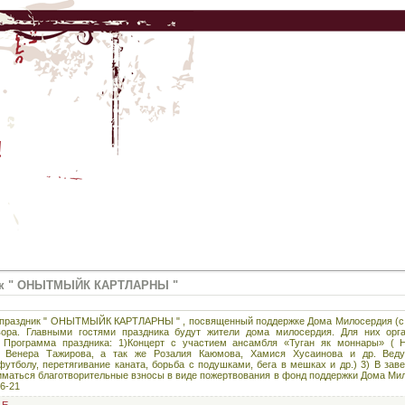
!
ик " ОНЫТМЫЙК КАРТЛАРНЫ "
 праздник " ОНЫТМЫЙК КАРТЛАРНЫ " , посвященный поддержке Дома Милосердия (с. 
вора. Главными гостями праздника будут жители дома милосердия. Для них орга
 Программа праздника: 1)Концерт с участием ансамбля «Туган як моннары» ( Н
ф Венера Тажирова, а так же Розалия Каюмова, Хамися Хусаинова и др. Веду
утболу, перетягивание каната, борьба с подушками, бега в мешках и др.) 3) В зав
иматься благотворительные взносы в виде пожертвования в фонд поддержки Дома Мил
6-21
E