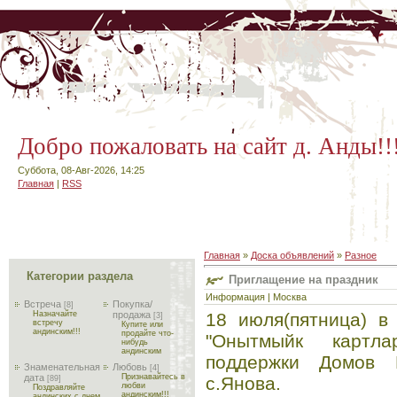
Добро пожаловать на сайт д. Анды!!
Суббота, 08-Авг-2026, 14:25
Главная
|
RSS
Главная
»
Доска объявлений
»
Разное
Категории раздела
Приглащение на праздник
Информация | Москва
Встреча
Покупка/
[8]
18 июля(пятница) в
Назначайте
продажа
[3]
встречу
Купите или
андинским!!!
продайте что-
"Онытмыйк картл
нибудь
андинским
поддержки Домов 
Знаменательная
Любовь
[4]
дата
Признавайтесь в
с.Янова.
[89]
любви
Поздравляйте
андинским!!!
андинских с днем