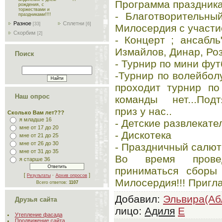
Программа праздника
рождения, с
торжествами и
- Благотворительны
праздниками!!!!
Разное
Сплетни
[33]
[6]
Милосердия с участи
Скорбим
[2]
- Концерт ; ансабл
Измайлов, Динар, Ро
Поиск
- Турнир по мини фут
-Турнир по волейбол
проходит турнир по
Наш опрос
команды нет...Подт
приз у нас..
Сколько Вам лет???
я младше 16
- Детские развлекате
мне от 17 до 20
- Дискотека
мне от 21 до 25
мне от 26 до 30
- Праздничный салют
мне от 31 до 35
Во время провед
я старше 36
приниматься сборы
[
·
]
Результаты
Архив опросов
Милосердия!!! Пригл
Всего ответов:
1107
Добавил
:
Эльвира(Аб
Друзья сайта
лицо
:
Адиля
E
Утепление фасада
Продвижение сайта