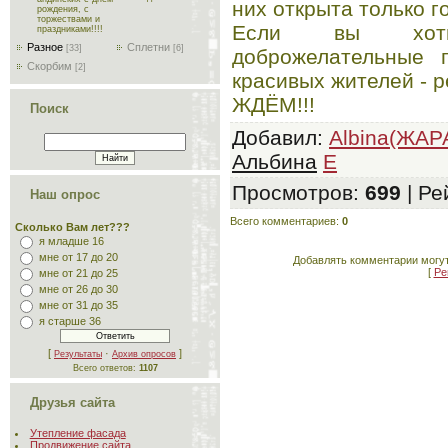
них открыта только г
рождения, с
торжествами и
Если вы хоти
праздниками!!!!
Разное
Сплетни
[33]
[6]
доброжелательные 
Скорбим
[2]
красивых жителей - р
ЖДЁМ!!!
Поиск
Добавил
:
Albina(ЖАР
Альбина
E
Просмотров
:
699
|
Ре
Наш опрос
Всего комментариев
:
0
Сколько Вам лет???
я младше 16
мне от 17 до 20
Добавлять комментарии могут
[
Ре
мне от 21 до 25
мне от 26 до 30
мне от 31 до 35
я старше 36
[
·
]
Результаты
Архив опросов
Всего ответов:
1107
Друзья сайта
Утепление фасада
Продвижение сайта