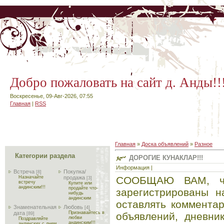
Добро пожаловать на сайт д. Анды!!
Воскресенье, 09-Авг-2026, 07:55
Главная
|
RSS
Главная
»
Доска объявлений
»
Разное
Категории раздела
ДОРОГИЕ КУНАКЛАР!!!
Информация |
Встреча
Покупка/
[8]
СООБЩАЮ ВАМ, чт
Назначайте
продажа
[3]
встречу
Купите или
андинским!!!
продайте что-
зарегистрированы н
нибудь
андинским
оставлять коммента
Знаменательная
Любовь
[4]
дата
Признавайтесь в
объявлений, дневни
[89]
любви
Поздравляйте
андинским!!!
андинских с днем