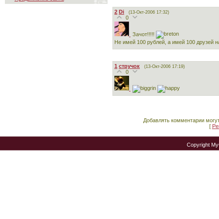
2
Di
(13-Окт-2006 17:32)
0
Зачот!!!!!
Не имей 100 рублей, а имей 100 друзей н
1
стручок
(13-Окт-2006 17:19)
0
Добавлять комментарии могут
[
Ре
Copyright M