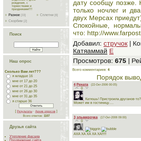
дату сообщу позже. 
рождения, с
торжествами и
только ночлег и дв
праздниками!!!!
Разное
Сплетни
[33]
[6]
двух Мерсах приедут)
Скорбим
[2]
Спокойные, нормаль
что: http://www.farpos
Поиск
Добавил
:
стручок
|
Ко
Катяаммай
E
Просмотров
:
675
|
Ре
Наш опрос
Всего комментариев
:
4
Сколько Вам лет???
Порядок выво
я младше 16
мне от 17 до 20
4
Рената
(22-Окт-2006 00:05)
мне от 21 до 25
0
мне от 26 до 30
мне от 31 до 35
Катюшь! Пристроила друганов-то?
я старше 36
Может им в гостиницу.....
[
·
]
Результаты
Архив опросов
Всего ответов:
1107
3
эльмирочка
(17-Окт-2006 09:00)
0
Друзья сайта
АХА ХА ХА ХА ХА!!!!!
Утепление фасада
Продвижение сайта