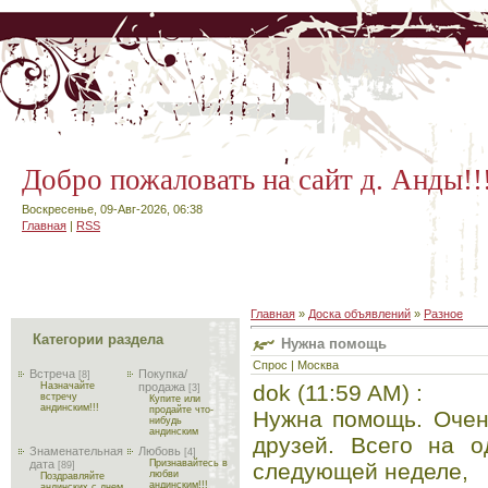
Добро пожаловать на сайт д. Анды!!
Воскресенье, 09-Авг-2026, 06:38
Главная
|
RSS
Главная
»
Доска объявлений
»
Разное
Категории раздела
Нужна помощь
Спрос | Москва
Встреча
Покупка/
[8]
dok (11:59 AM) :
Назначайте
продажа
[3]
встречу
Купите или
андинским!!!
продайте что-
Нужна помощь. Очен
нибудь
андинским
друзей. Всего на о
Знаменательная
Любовь
[4]
дата
Признавайтесь в
следующей неделе,
[89]
любви
Поздравляйте
андинским!!!
андинских с днем