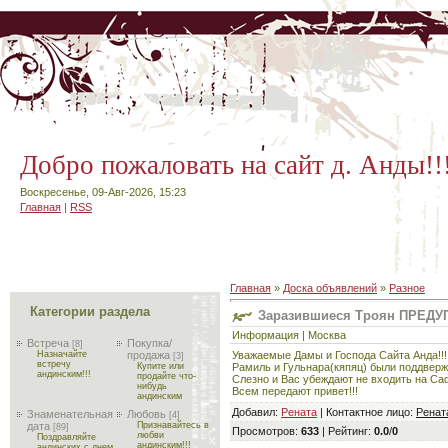
Добро пожаловать на сайт д. Анды!!
Воскресенье, 09-Авг-2026, 15:23
Главная
|
RSS
Главная
»
Доска объявлений
»
Разное
Категории раздела
Заразившиеся Троян ПРЕДУ
Информация | Москва
Встреча
Покупка/
[8]
Уважаемые Дамы и Господа Сайта Анда!!!
Назначайте
продажа
[3]
встречу
Рамиль и Гульнара(кяпяц) были поддвер
Купите или
андинским!!!
продайте что-
Слезно и Вас убеждают не входить на Са
нибудь
Всем передают привет!!!
андинским
Добавил
:
Рената
|
Контактное лицо
:
Ренат
Знаменательная
Любовь
[4]
дата
Признавайтесь в
[89]
Просмотров
:
633
|
Рейтинг
:
0.0
/
0
любви
Поздравляйте
андинским!!!
андинских с днем