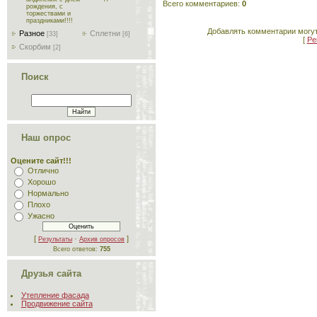
Всего комментариев
:
0
рождения, с
торжествами и
праздниками!!!!
Добавлять комментарии могут
Разное
Сплетни
[33]
[6]
[
Ре
Скорбим
[2]
Поиск
Наш опрос
Оцените сайт!!!
Отлично
Хорошо
Нормально
Плохо
Ужасно
[
·
]
Результаты
Архив опросов
Всего ответов:
755
Друзья сайта
Утепление фасада
Продвижение сайта