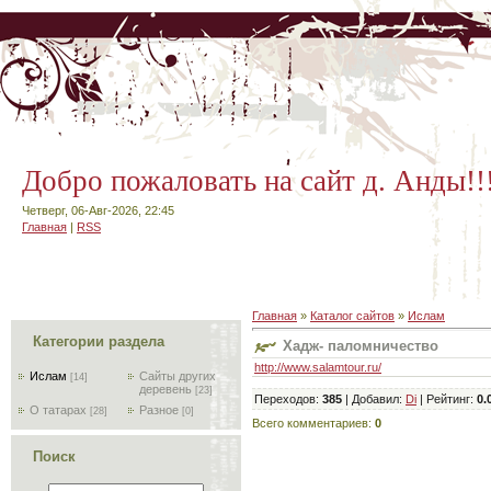
Добро пожаловать на сайт д. Анды!!
Четверг, 06-Авг-2026, 22:45
Главная
|
RSS
Главная
»
Каталог сайтов
»
Ислам
Категории раздела
Хадж- паломничество
http://www.salamtour.ru/
Ислам
Сайты других
[14]
деревень
[23]
Переходов
:
385
|
Добавил
:
Di
|
Рейтинг
:
0.
О татарах
Разное
[28]
[0]
Всего комментариев
:
0
Поиск