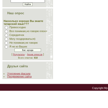
Наш опрос
Насколько хорошо Вы знаете
татарский язык???
Превосходно
Все понимаю,но говорю плохо
Середнячок
Могу поздороваться)
Не понимаю,не говорю
Я не из Ваших
[
·
]
Результаты
Архив опросов
Всего ответов:
818
Друзья сайта
Утепление фасада
Продвижение сайта
Copyright M