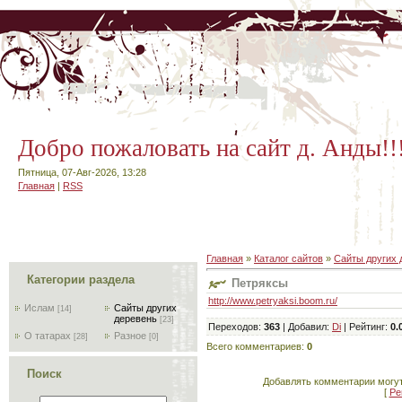
Добро пожаловать на сайт д. Анды!!
Пятница, 07-Авг-2026, 13:28
Главная
|
RSS
Главная
»
Каталог сайтов
»
Сайты других 
Категории раздела
Петряксы
http://www.petryaksi.boom.ru/
Ислам
Сайты других
[14]
деревень
[23]
Переходов
:
363
|
Добавил
:
Di
|
Рейтинг
:
0.
О татарах
Разное
[28]
[0]
Всего комментариев
:
0
Поиск
Добавлять комментарии могут
[
Ре