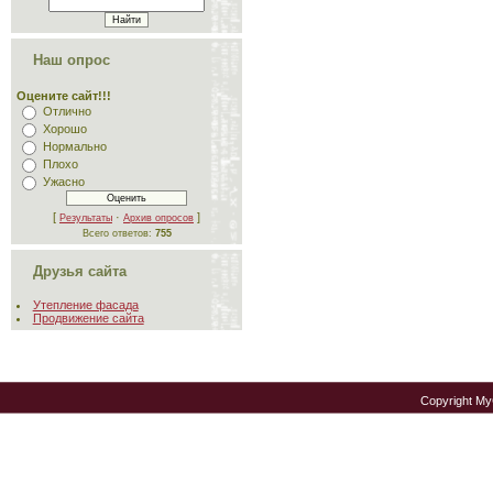
Наш опрос
Оцените сайт!!!
Отлично
Хорошо
Нормально
Плохо
Ужасно
[
·
]
Результаты
Архив опросов
Всего ответов:
755
Друзья сайта
Утепление фасада
Продвижение сайта
Copyright M