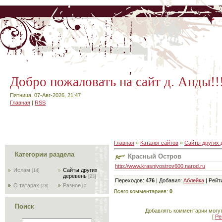
Добро пожаловать на сайт д. Анды!!
Пятница, 07-Авг-2026, 21:47
Главная
|
RSS
Главная
»
Каталог сайтов
»
Сайты других 
Категории раздела
Красный Остров
http://www.krasniyostrov600.narod.ru
Ислам
Сайты других
[14]
деревень
[23]
Переходов
:
476
|
Добавил
:
Аблейка
|
Рейт
О татарах
Разное
[28]
[0]
Всего комментариев
:
0
Поиск
Добавлять комментарии могут
[
Ре