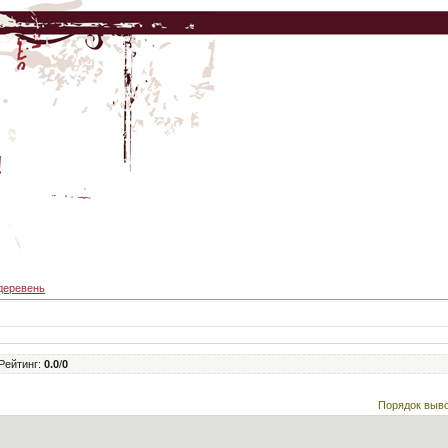
!
деревень
Рейтинг
:
0.0
/
0
Порядок выв