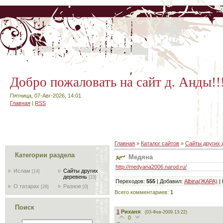
Добро пожаловать на сайт д. Анды!!
Пятница, 07-Авг-2026, 14:01
Главная
|
RSS
Главная
»
Каталог сайтов
»
Сайты других 
Категории раздела
Медяна
http://medyana2006.narod.ru/
Ислам
Сайты других
[14]
деревень
[23]
Переходов
:
555
|
Добавил
:
Albina(ЖАРА)
|
О татарах
Разное
[28]
[0]
Всего комментариев
:
1
Поиск
1
Риханя
(03-Фев-2009 13:22)
0