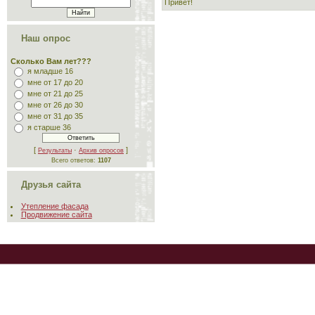
Привет!
Наш опрос
Сколько Вам лет???
я младше 16
мне от 17 до 20
мне от 21 до 25
мне от 26 до 30
мне от 31 до 35
я старше 36
[
·
]
Результаты
Архив опросов
Всего ответов:
1107
Друзья сайта
Утепление фасада
Продвижение сайта