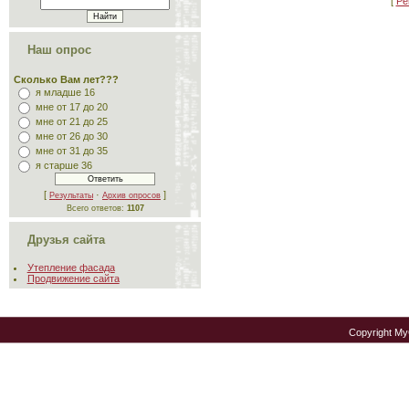
[
Ре
Наш опрос
Сколько Вам лет???
я младше 16
мне от 17 до 20
мне от 21 до 25
мне от 26 до 30
мне от 31 до 35
я старше 36
[
·
]
Результаты
Архив опросов
Всего ответов:
1107
Друзья сайта
Утепление фасада
Продвижение сайта
Copyright M