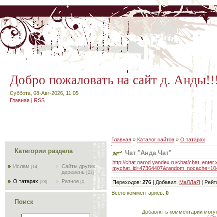
Добро пожаловать на сайт д. Анды!!
Суббота, 08-Авг-2026, 11:05
Главная
|
RSS
Главная
»
Каталог сайтов
»
О татарах
Категории раздела
Чат "Анда Чат"
http://chat.narod.yandex.ru/chat/chat_enter.
Ислам
Сайты других
[14]
mychat_id=47364407&random_nocache=10
деревень
[23]
О татарах
Разное
Переходов
:
276
|
Добавил
:
МаЛЛаЯ
|
Рейт
[28]
[0]
Всего комментариев
:
0
Поиск
Добавлять комментарии могут