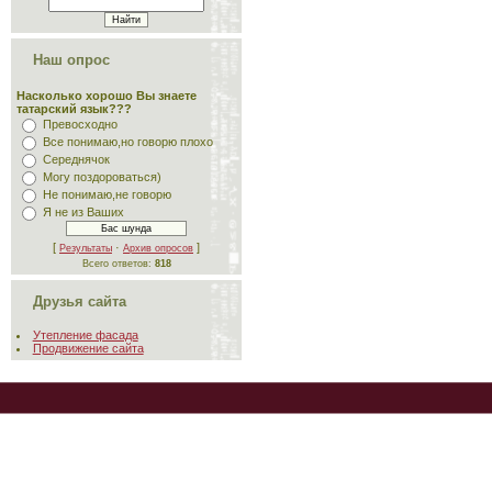
Наш опрос
Насколько хорошо Вы знаете
татарский язык???
Превосходно
Все понимаю,но говорю плохо
Середнячок
Могу поздороваться)
Не понимаю,не говорю
Я не из Ваших
[
·
]
Результаты
Архив опросов
Всего ответов:
818
Друзья сайта
Утепление фасада
Продвижение сайта