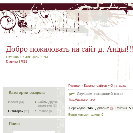
Добро пожаловать на сайт д. Анды!!
Пятница, 07-Авг-2026, 21:41
Главная
|
RSS
Главная
»
Каталог сайтов
»
О татарах
Категории раздела
Изучаем татарский язык
http://tatar.com.ru/
Ислам
Сайты других
[14]
деревень
[23]
Переходов
:
346
|
Добавил
:
Di
|
Рейтинг
:
5.
О татарах
Разное
[28]
[0]
Всего комментариев
:
0
Поиск