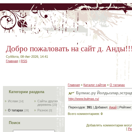
Добро пожаловать на сайт д. Анды!!
Суббота, 08-Авг-2026, 14:41
Главная
|
RSS
Главная
»
Каталог сайтов
»
О татарах
Категории раздела
Булмас.ру Йолдызлар,эстрада
http://www.bulmas.ru/
Ислам
Сайты других
[14]
деревень
[23]
Переходов
:
391
|
Добавил
:
Ажай
|
Рейтинг
О татарах
Разное
[28]
[0]
Всего комментариев
:
0
Поиск
Добавлять комментарии могут
[
Ре