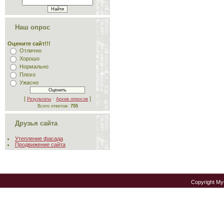
Наш опрос
Оцените сайт!!!
Отлично
Хорошо
Нормально
Плохо
Ужасно
[
·
]
Результаты
Архив опросов
Всего ответов:
755
Друзья сайта
Утепление фасада
Продвижение сайта
Copyright M