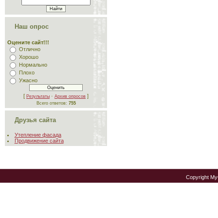
Наш опрос
Оцените сайт!!!
Отлично
Хорошо
Нормально
Плохо
Ужасно
[
·
]
Результаты
Архив опросов
Всего ответов:
755
Друзья сайта
Утепление фасада
Продвижение сайта
Copyright M