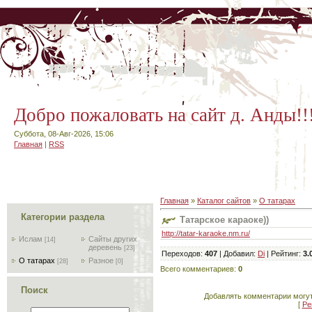
Добро пожаловать на сайт д. Анды!!
Суббота, 08-Авг-2026, 15:06
Главная
|
RSS
Главная
»
Каталог сайтов
»
О татарах
Категории раздела
Татарское караоке))
http://tatar-karaoke.nm.ru/
Ислам
Сайты других
[14]
деревень
[23]
Переходов
:
407
|
Добавил
:
Di
|
Рейтинг
:
3.
О татарах
Разное
[28]
[0]
Всего комментариев
:
0
Поиск
Добавлять комментарии могут
[
Ре