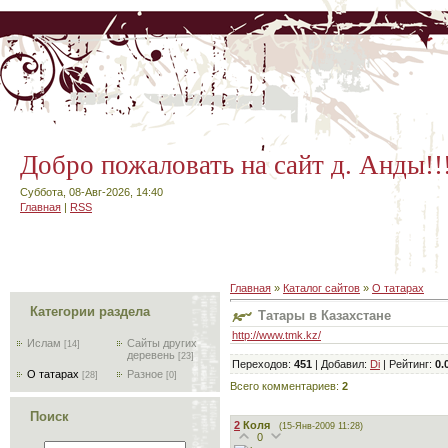
Добро пожаловать на сайт д. Анды!!
Суббота, 08-Авг-2026, 14:40
Главная
|
RSS
Главная
»
Каталог сайтов
»
О татарах
Категории раздела
Татары в Казахстане
http://www.tmk.kz/
Ислам
Сайты других
[14]
деревень
[23]
Переходов
:
451
|
Добавил
:
Di
|
Рейтинг
:
0.
О татарах
Разное
[28]
[0]
Всего комментариев
:
2
Поиск
2
Коля
(15-Янв-2009 11:28)
0