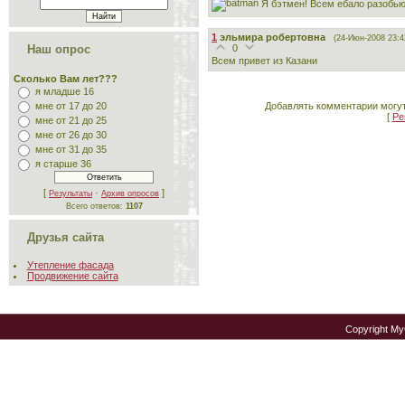
Я бэтмен! Всем ебало разобью
1
эльмира робертовна
(24-Июн-2008 23:4
0
Наш опрос
Всем привет из Казани
Сколько Вам лет???
я младше 16
Добавлять комментарии могут
мне от 17 до 20
[
Ре
мне от 21 до 25
мне от 26 до 30
мне от 31 до 35
я старше 36
[
·
]
Результаты
Архив опросов
Всего ответов:
1107
Друзья сайта
Утепление фасада
Продвижение сайта
Copyright M