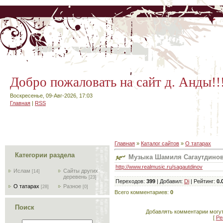
Добро пожаловать на сайт д. Анды!!
Воскресенье, 09-Авг-2026, 17:03
Главная
|
RSS
Главная
»
Каталог сайтов
»
О татарах
Категории раздела
Музыка Шамиля Сагаутдино
http://www.realmusic.ru/sagautdinov
Ислам
Сайты других
[14]
деревень
[23]
Переходов
:
399
|
Добавил
:
Di
|
Рейтинг
:
0.
О татарах
Разное
[28]
[0]
Всего комментариев
:
0
Поиск
Добавлять комментарии могут
[
Ре