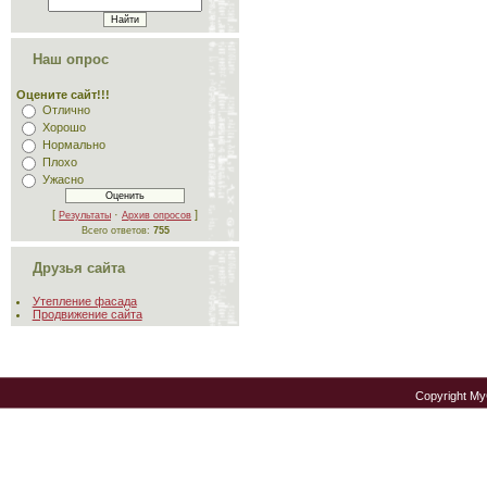
Наш опрос
Оцените сайт!!!
Отлично
Хорошо
Нормально
Плохо
Ужасно
[
·
]
Результаты
Архив опросов
Всего ответов:
755
Друзья сайта
Утепление фасада
Продвижение сайта
Copyright M