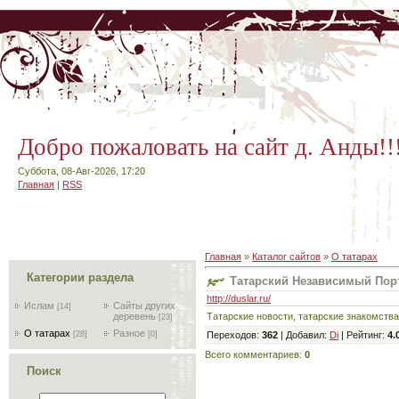
Добро пожаловать на сайт д. Анды!!
Суббота, 08-Авг-2026, 17:20
Главная
|
RSS
Главная
»
Каталог сайтов
»
О татарах
Категории раздела
Татарский Независимый Пор
http://duslar.ru/
Ислам
Сайты других
[14]
Татарские новости, татарские знакомства
деревень
[23]
О татарах
Разное
Переходов
:
362
|
Добавил
:
Di
|
Рейтинг
:
4.
[28]
[0]
Всего комментариев
:
0
Поиск