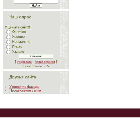
Наш опрос
Оцените сайт!!!
Отлично
Хорошо
Нормально
Плохо
Ужасно
[
·
]
Результаты
Архив опросов
Всего ответов:
755
Друзья сайта
Утепление фасада
Продвижение сайта