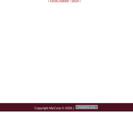
[
Регистрация
|
Вход
]
Copyright MyCorp © 2026
|