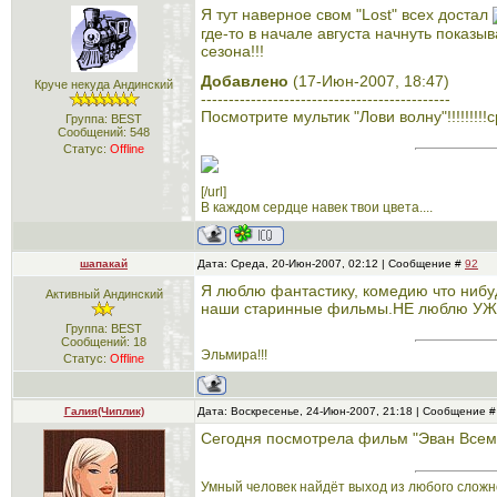
Я тут наверное свом "Lost" всех достал
где-то в начале августа начнуть показыв
сезона!!!
Добавлено
(17-Июн-2007, 18:47)
Круче некуда Андинский
---------------------------------------------
Посмотрите мультик "Лови волну"!!!!!!!!!
Группа: BEST
Сообщений:
548
Статус:
Offline
[/url]
В каждом сердце навек твои цвета....
шапакай
Дата: Среда, 20-Июн-2007, 02:12 | Сообщение #
92
Я люблю фантастику, комедию что ниб
Активный Андинский
наши старинные фильмы.НЕ люблю У
Группа: BEST
Сообщений:
18
Эльмира!!!
Статус:
Offline
Галия(Чиплик)
Дата: Воскресенье, 24-Июн-2007, 21:18 | Сообщение 
Сегодня посмотрела фильм "Эван Всемо
Умный человек найдёт выход из любого сложн