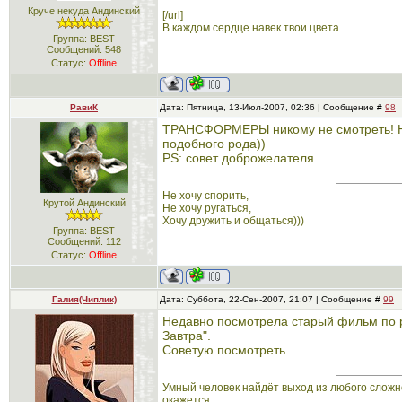
Круче некуда Андинский
[/url]
В каждом сердце навек твои цвета....
Группа: BEST
Сообщений:
548
Статус:
Offline
РавиК
Дата: Пятница, 13-Июл-2007, 02:36 | Сообщение #
98
ТРАНСФОРМЕРЫ никому не смотреть! Не
подобного рода))
PS: совет доброжелателя.
Не хочу спорить,
Крутой Андинский
Не хочу ругаться,
Хочу дружить и общаться)))
Группа: BEST
Сообщений:
112
Статус:
Offline
Галия(Чиплик)
Дата: Суббота, 22-Сен-2007, 21:07 | Сообщение #
99
Недавно посмотрела старый фильм по 
Завтра".
Советую посмотреть...
Умный человек найдёт выход из любого сложн
окажется.