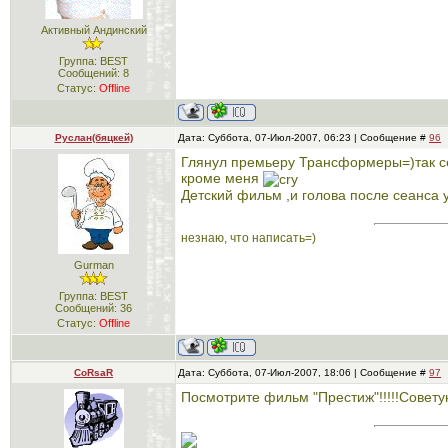
Активный Андинский
Группа: BEST
Сообщений:
8
Статус:
Offline
Руслан(бяцкей)
Дата: Суббота, 07-Июл-2007, 06:23 | Сообщение #
96
Глянул премьеру Трансформеры=)так се
кроме меня
Детский фильм ,и голова после сеанса 
незнаю, что написать=)
Gurman
Группа: BEST
Сообщений:
36
Статус:
Offline
CoRsaR
Дата: Суббота, 07-Июл-2007, 18:06 | Сообщение #
97
Посмотрите фильм "Престиж"!!!!!Советую