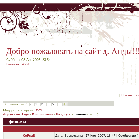
Добро пожаловать на сайт д. Анды!!
Суббота, 08-Авг-2026, 23:54
Главная
|
RSS
[
Новые соо
7
Страница
7
из
7
«
1
2
…
5
6
Модератор форума:
EVO
Форум села Анда
»
Болтолология
»
На досуге
»
фильмы
(хм......)
фильмы
CoRsaR
Дата: Воскресенье, 17-Июн-2007, 18:47 | Сообщение 