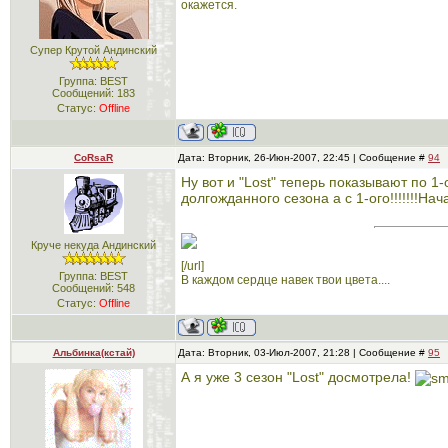
окажется.
Супер Крутой Андинский
Группа: BEST
Сообщений:
183
Статус:
Offline
CoRsaR
Дата: Вторник, 26-Июн-2007, 22:45 | Сообщение #
94
Ну вот и "Lost" теперь показывают по 1-
долгожданного сезона а с 1-ого!!!!!!!Нач
Круче некуда Андинский
[/url]
Группа: BEST
В каждом сердце навек твои цвета....
Сообщений:
548
Статус:
Offline
Альбинка(кстай)
Дата: Вторник, 03-Июл-2007, 21:28 | Сообщение #
95
А я уже 3 сезон "Lost" досмотрела!