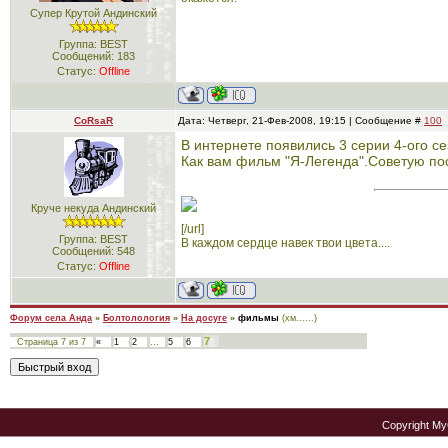
Супер Крутой Андинский
Группа: BEST
Сообщений:
183
Статус:
Offline
CoRsaR
Дата: Четверг, 21-Фев-2008, 19:15 | Сообщение #
100
В интернете появились 3 серии 4-ого с
Как вам фильм "Я-Легенда".Советую по
Круче некуда Андинский
[/url]
Группа: BEST
В каждом сердце навек твои цвета....
Сообщений:
548
Статус:
Offline
Форум села Анда
»
Болтолология
»
На досуге
»
фильмы
(хм......)
7
Страница
7
из
7
«
1
2
…
5
6
Copyright M