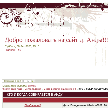
Добро пожаловать на сайт д. Анды!!
Суббота, 08-Авг-2026, 15:16
Главная
|
RSS
2
Страница
2
из
2
«
1
Модератор форума:
ДилярА
Форум села Анда
»
Болтолология
»
Место встречи андинских :-))
»
КТО И КОГДА СОБИРАЕТС
КТО И КОГДА СОБИРАЕТСЯ В АНДУ
Dina(petraksi)
Дата: Понедельник, 09-Июл-2007, 10