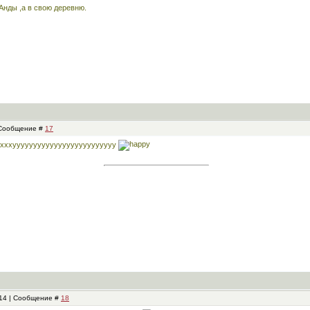
 Анды ,а в свою деревню.
| Сообщение #
17
хххххууууууууууууууууууууууууу
:14 | Сообщение #
18