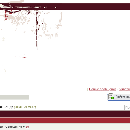
!
[
Новые сообщения
·
Участн
Я В АНДУ
(ОТМЕЧАЕМСЯ!)
:25 | Сообщение #
16