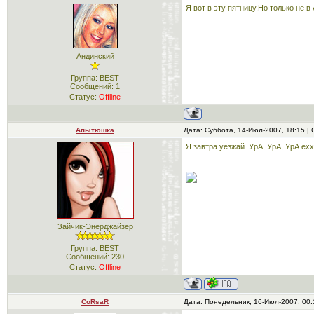
Я вот в эту пятницу.Но только не в
Андинский
Группа: BEST
Сообщений:
1
Статус:
Offline
Апытюшка
Дата: Суббота, 14-Июл-2007, 18:15 
Я завтра уезжай. УрА, УрА, УрА е
Зайчик-Энерджайзер
Группа: BEST
Сообщений:
230
Статус:
Offline
CoRsaR
Дата: Понедельник, 16-Июл-2007, 00