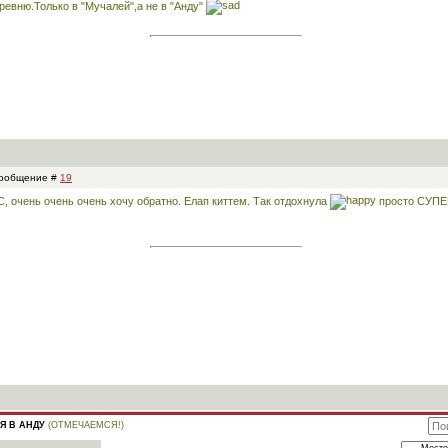
еревню.Только в "Мучалей",а не в "Анду"
 Сообщение #
19
, очень очень очень хочу обратно. Елап киттем. Так отдохнула
просто СУПЕР
Я В АНДУ
(ОТМЕЧАЕМСЯ!)