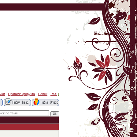
ики
·
Правила форума
·
Поиск
·
RSS
]