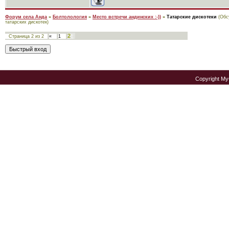
Форум села Анда
»
Болтолология
»
Место встречи андинских :-))
»
Татарские дискотеки
(Обс
татарских дискотек)
2
Страница
2
из
2
«
1
Copyright M