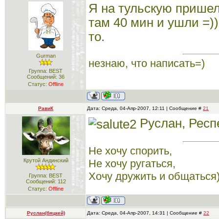
Я на тульскую пришел
там 40 мин и ушли =)
то.
Gurman
незнаю, что написать=)
Группа: BEST
Сообщений:
36
Статус:
Offline
РавиК
Дата: Среда, 04-Апр-2007, 12:11 | Сообщение #
21
Руслан, Респ
Не хочу спорить,
Крутой Андинский
Не хочу ругаться,
Хочу дружить и общаться)
Группа: BEST
Сообщений:
112
Статус:
Offline
Руслан(бяцкей)
Дата: Среда, 04-Апр-2007, 14:31 | Сообщение #
22