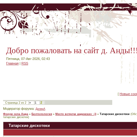
Добро пожаловать на сайт д. Анды!!
Пятница, 07-Авг-2026, 02:43
Главная
|
RSS
[
Новые соо
2
Страница
2
из
2
«
1
Модератор форума:
ДилярА
Форум села Анда
»
Болтолология
»
Место встречи андинских :-))
»
Татарские дискотеки
(Обс
татарских дискотек)
Татарские дискотеки