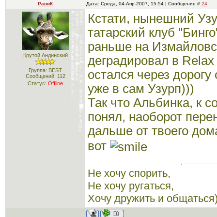
РавиК
Дата: Среда, 04-Апр-2007, 15:54 | Сообщение #
24
Кстати, нынешний Узу
татарский клуб "Бинг
раньше на Измайловск
Крутой Андинский
деградировал в Relax
Группа: BEST
остался через дорогу 
Сообщений:
112
Статус:
Offline
уже в сам Узурп)))
Так что Альбинка, к с
понял, наоборот пере
дальше от твоего до
вот
Не хочу спорить,
Не хочу ругаться,
Хочу дружить и общаться)