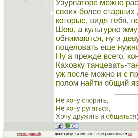
Узурпаторе можно рас
своих более старших 
которые, видя тебя, н
Шею, а культурно жмут
обнимаются, ну и дев
поцеловать еще нужно))
Ну а прежде всего, ко
Каховку танцевать-та
уж после можно и с 
полом найти общий язы
Не хочу спорить,
Не хочу ругаться,
Хочу дружить и общаться)
Руслан(бяцкей)
Дата: Среда, 04-Апр-2007, 05:39 | Сообщение #
20