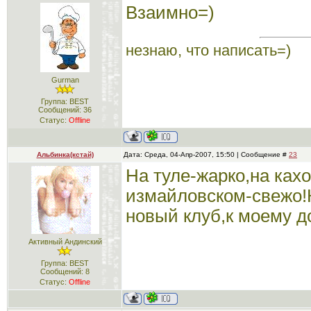
Взаимно=)
незнаю, что написать=)
Gurman
Группа: BEST
Сообщений:
36
Статус:
Offline
Альбинка(кстай)
Дата: Среда, 04-Апр-2007, 15:50 | Сообщение #
23
На туле-жарко,на ках
измайловском-свежо!
новый клуб,к моему до
Активный Андинский
Группа: BEST
Сообщений:
8
Статус:
Offline