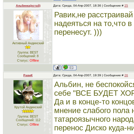
Альбинка(кстай)
Дата: Среда, 04-Апр-2007, 18:36 | Сообщение #
25
Равик,не расстраивай 
надеяться на то,что в
перенесут. )))
Активный Андинский
Группа: BEST
Сообщений:
8
Статус:
Offline
РавиК
Дата: Среда, 04-Апр-2007, 19:39 | Сообщение #
26
Альбин, не беспокойс
себе "ВСЕ БУДЕТ ХО
Да и в конце-то концо
Крутой Андинский
мнение слабого пола 
Группа: BEST
татароязычного народа
Сообщений:
112
Статус:
Offline
перенос Диско куда-н