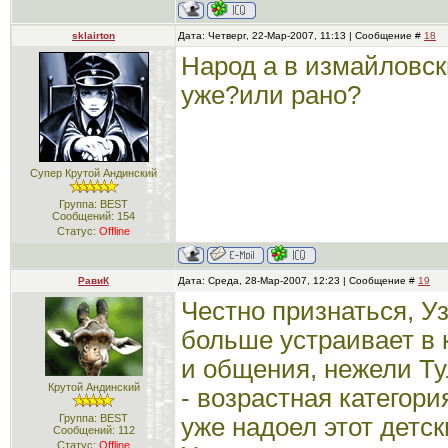
sklairton
Дата: Четверг, 22-Мар-2007, 11:13 | Сообщение #
18
Народ а в измайловск
уже?или рано?
Супер Крутой Андинский
Группа: BEST
Сообщений:
154
Статус:
Offline
РавиК
Дата: Среда, 28-Мар-2007, 12:23 | Сообщение #
19
Честно признаться, У
больше устраивает в 
и общения, нежели Ту
Крутой Андинский
- возрастная категори
Группа: BEST
уже надоел этот детск
Сообщений:
112
Статус:
Offline