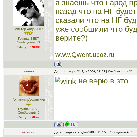
а знаешь что народ пр
назад что на НГ будет
сказали что на НГ буд
уже сообщили что буде
Мистер Анда 2007
верите?)
Группа: BEST
Сообщений:
21
Статус:
Offline
www.Qwent.ucoz.ru
аюшка
Дата: Четверг, 21-Дек-2006, 23:03 | Сообщение #
32
не верю в это
Активный Андинский
Группа: BEST
Сообщений:
9
Статус:
Offline
sklairton
Дата: Вторник, 26-Дек-2006, 15:15 | Сообщение #
33