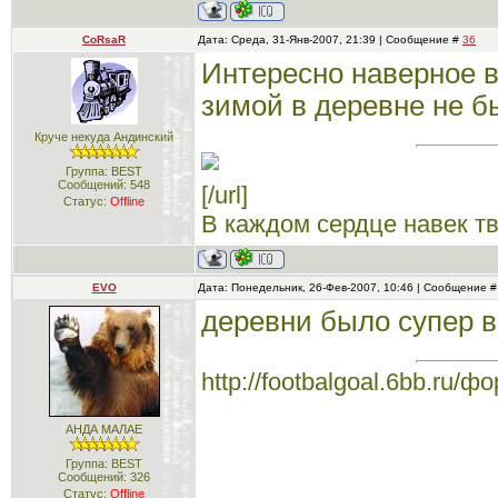
CoRsaR
Дата: Среда, 31-Янв-2007, 21:39 | Сообщение #
36
Интересно наверное в
зимой в деревне не б
Круче некуда Андинский
Группа: BEST
Сообщений:
548
[/url]
Статус:
Offline
В каждом сердце навек тво
EVO
Дата: Понедельник, 26-Фев-2007, 10:46 | Сообщение 
деревни было супер в
http://footbalgoal.6bb.ru/
АНДА МАЛАЕ
Группа: BEST
Сообщений:
326
Статус:
Offline