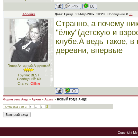
Аблейка
Дата: Среда, 21-Мар-2007, 20:23 | Сообщение #
38
Странно, а почему ни
"ёлку"(детскую и взро
клубе.А ведь такое, в
деревни, впервые
Гипер Активный Андинский
Группа: BEST
Сообщений:
60
Статус:
Offline
Форум села Анда
»
Архив
»
Архив
»
НОВЫЙ ГОД В АНДЕ
3
Страница
3
из
3
«
1
2
Copyright M