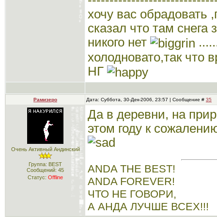
-----------------------------
хочу вас обрадовать 
сказал что там снега 
никого нет
...
холодновато,так что в
НГ
Рамизеро
Дата: Суббота, 30-Дек-2006, 23:57 | Сообщение #
35
Да в деревни, на прир
этом году к сожалени
Очень Активный Андинский
Группа: BEST
ANDA THE BEST!
Сообщений:
45
Статус:
Offline
ANDA FOREVER!
ЧТО НЕ ГОВОРИ,
А АНДА ЛУЧШЕ ВСЕХ!!!