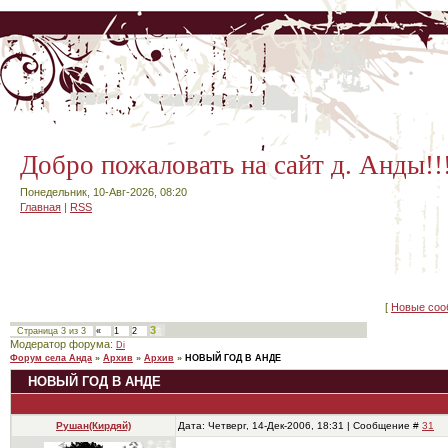
Добро пожаловать на сайт д. Анды!!
Понедельник, 10-Авг-2026, 08:20
Главная
|
RSS
[
Новые соо
3
Страница
3
из
3
«
1
2
Модератор форума:
Di
Форум села Анда
»
Архив
»
Архив
»
НОВЫЙ ГОД В АНДЕ
НОВЫЙ ГОД В АНДЕ
Рушан(Кирдяй)
Дата: Четверг, 14-Дек-2006, 18:31 | Сообщение #
31