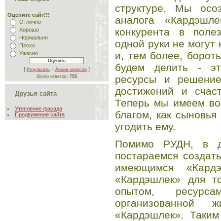
структуре. Мы осо
Оцените сайт!!!
аналога «Кардэшле
Отлично
конкурента в поле
Хорошо
Нормально
одной руки не могут 
Плохо
и, тем более, борот
Ужасно
будем делить - эт
[
·
]
Результаты
Архив опросов
ресурсы и решение
Всего ответов:
755
достижений и счаст
Друзья сайта
Теперь мы имеем во
Утепление фасада
благом, как сыновья
Продвижение сайта
угодить ему.
Помимо РУДН, в д
постараемся создат
имеющимся «Кард
«Кардэшлек» для то
опытом, ресурс
организованной 
«Кардэшлек». Таким