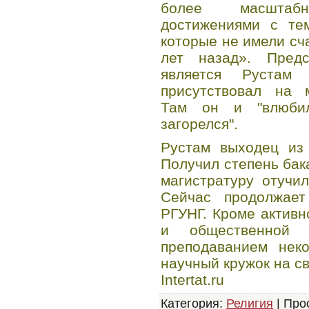
более масштаб
достижениями с тем
которые не имели сч
лет назад». Пред
является Рустам 
присутствовал на 
Там он и "влюби
загорелся".
Рустам выходец из 
Получил степень бак
магистратуру отучи
Сейчас продолжает
РГУНГ. Кроме актив
и общественной д
преподаванием нек
научный кружок на с
Intertat.ru
Категория
:
Религия
|
Про