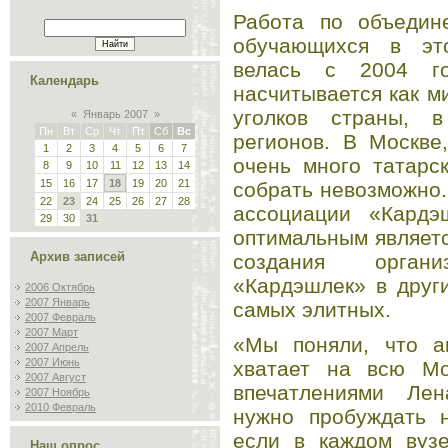
Работа по объедин
обучающихся в эт
велась с 2004 г
Календарь
насчитывается как м
уголков страны, 
«
Январь 2007
»
Пн
Вт
Ср
Чт
Пт
Сб
Вс
регионов. В Москве
1
2
3
4
5
6
7
очень много татарс
8
9
10
11
12
13
14
15
16
17
18
19
20
21
собрать невозможно
22
23
24
25
26
27
28
ассоциации «Кардэ
29
30
31
оптимальным являет
Архив записей
создания орган
«Кардэшлек» в друг
2006 Октябрь
2007 Январь
самых элитных.
2007 Февраль
2007 Март
«Мы поняли, что а
2007 Апрель
2007 Июнь
хватает на всю Мо
2007 Август
впечатлениями Ле
2007 Ноябрь
2010 Февраль
нужно пробуждать н
если в каждом вузе
Наш опрос