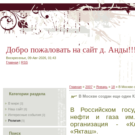
Добро пожаловать на сайт д. Анды!!
Воскресенье, 09-Авг-2026, 01:43
Главная
|
RSS
Главная
»
2007
»
Январь
»
18
» В Москве с
Категории раздела
В Москве создан еще один Кл
В мире
[3]
В Российском госу
Наш сайт
[6]
Интересные события
нефти и газа им.
[3]
Религия
[5]
организация - «К
«Якташ».
Поиск