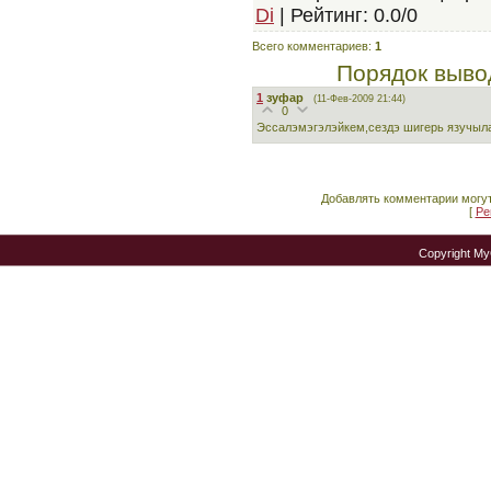
Di
|
Рейтинг
:
0.0
/
0
Всего комментариев
:
1
Порядок выво
1
зуфар
(11-Фев-2009 21:44)
0
Эссалэмэгэлэйкем,сездэ шигерь язучы
Добавлять комментарии могут
[
Ре
Copyright M