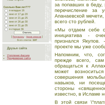
за попавших в беду,
Сколько Вам лет???
перечисление за у
я младше 16
мне от 17 до 20
Апанаевской мечети, 
мне от 21 до 25
всего сто рублей.
мне от 26 до 30
мне от 31 до 35
«Мы отдаем себе о
я старше 36
инициатива - оче
[
·
]
Результаты
Архив опросов
признался Якупов.
Всего ответов:
1107
проекте мы уже сооб
Друзья сайта
Напомним, что, со
Утепление фасада
Продвижение сайта
прежде всего, сам
обращаться к Аллах
может возносить
совершения мольбы
навыков, ни посещ
стороны «священнос
известно, в Исламе н
В этой связи \"пла