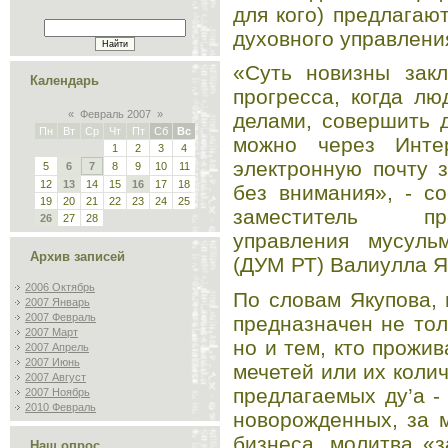
для кого) предлагаю
духовного управлени
«Суть новизны закл
Календарь
прогресса, когда л
«
Февраль 2007
»
делами, совершить 
Пн
Вт
Ср
Чт
Пт
Сб
Вс
можно через Инте
1
2
3
4
электронную почту 
5
6
7
8
9
10
11
12
13
14
15
16
17
18
без внимания», - с
19
20
21
22
23
24
25
заместитель пр
26
27
28
управления мусуль
Архив записей
(ДУМ РТ) Валиулла Я
2006 Октябрь
По словам Якупова,
2007 Январь
2007 Февраль
предназначен не тол
2007 Март
но и тем, кто прожив
2007 Апрель
2007 Июнь
мечетей или их коли
2007 Август
предлагаемых ду’а 
2007 Ноябрь
2010 Февраль
новорожденных, за 
бизнеса, молитва «
Наш опрос