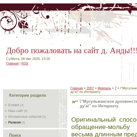
Добро пожаловать на сайт д. Анды!!
Суббота, 08-Авг-2026, 13:29
Главная
|
RSS
Главная
»
2007
»
Февраль
»
7
» \"Мусульма
ду’а\" по Интернету
Категории раздела
\"Мусульманское духовенств
В мире
ду’а\" по Интернету
[3]
Наш сайт
[6]
Интересные события
[3]
Оригинальный спосо
Религия
[5]
обращение-мольбу
весьма длинным пред
Поиск