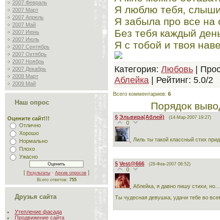
2007 Февраль
Я люблю тебя, слыш
2007 Март
2007 Апрель
Я забыла про все на 
2007 Май
Без тебя каждый ден
2007 Июнь
2007 Июль
Я с тобой и твоя наве
2007 Сентябрь
2007 Октябрь
2007 Ноябрь
Категория
:
Любовь
|
Про
2007 Декабрь
2008 Март
Аблейка
|
Рейтинг
:
5.0
/
2
2009 Май
Всего комментариев
:
6
Наш опрос
Порядок выво
6
Эльвира(Аблей)
(14-Мар-2007 19:27)
Оцените сайт!!!
0
Отлично
Хорошо
Лиль ты такой классный стих при
Нормально
Плохо
Ужасно
5
Vest@666
(28-Фев-2007 08:52)
0
[
·
]
Результаты
Архив опросов
Всего ответов:
755
Аблейка, я давно пишу стихи, но..
Друзья сайта
Ты чудесная девушка, удачи тебе во все
Утепление фасада
Продвижение сайта