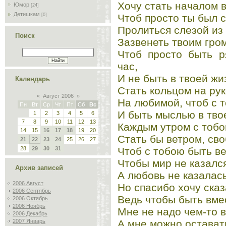
Хочу стать началом в
Юмор
[24]
Детишкам
Чтоб просто ты был 
[0]
Пролиться слезой из 
Поиск
Зазвенеть твоим гро
Чтоб просто быть р
час,
И не быть в твоей жи
Календарь
Стать кольцом на рук
«
Август 2006
»
На любимой, чтоб с 
Пн
Вт
Ср
Чт
Пт
Сб
Вс
И быть мыслью в тво
1
2
3
4
5
6
7
8
9
10
11
12
13
Каждым утром с тобо
14
15
16
17
18
19
20
Стать бы ветром, св
21
22
23
24
25
26
27
Чтоб с тобою быть в
28
29
30
31
Чтобы мир не казалс
Архив записей
А любовь не казалас
2006 Август
Но спасибо хочу сказ
2006 Сентябрь
Ведь чтобы быть вме
2006 Октябрь
2006 Ноябрь
Мне не надо чем-то в
2006 Декабрь
А мне можно остават
2007 Январь