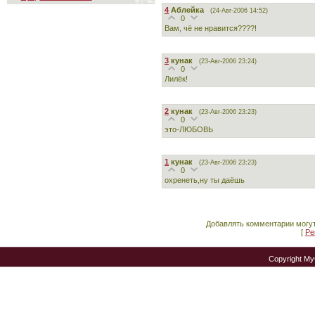
4
Аблейка
(24-Авг-2006 14:52)
0
Вам, чё не нравится????!
3
кунак
(23-Авг-2006 23:24)
0
Лилёк!
2
кунак
(23-Авг-2006 23:23)
0
это-ЛЮБОВЬ
1
кунак
(23-Авг-2006 23:23)
0
охренеть,ну ты даёшь
Добавлять комментарии могут
[
Ре
Copyright M