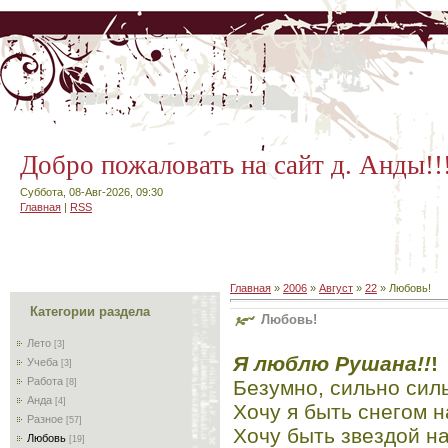
Добро пожаловать на сайт д. Анды!!
Суббота, 08-Авг-2026, 09:30
Главная
|
RSS
Главная
»
2006
»
Август
»
22
» Любовь!
Категории раздела
Любовь!
Лето
[3]
Я люблю Рушана!!
!
Учеба
[3]
Работа
Безумно, сильно сил
[8]
Анда
[4]
Хочу я быть снегом н
Разное
[57]
Хочу быть звездой н
Любовь
[19]