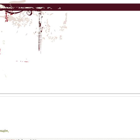
!
щищён,