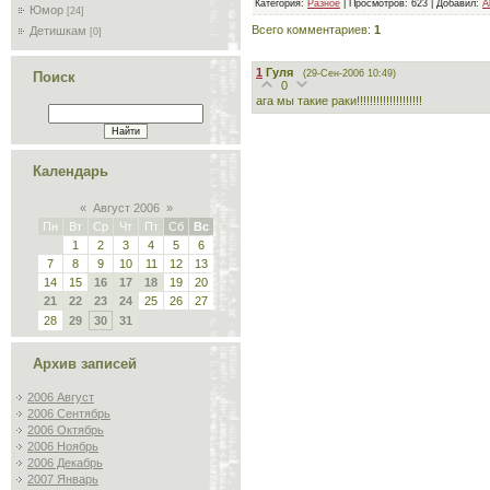
Категория
:
Разное
|
Просмотров
: 623 |
Добавил
:
A
Юмор
[24]
Всего комментариев
:
1
Детишкам
[0]
1
Гуля
(29-Сен-2006 10:49)
Поиск
0
ага мы такие раки!!!!!!!!!!!!!!!!!!!!
Календарь
«
Август 2006
»
Пн
Вт
Ср
Чт
Пт
Сб
Вс
1
2
3
4
5
6
7
8
9
10
11
12
13
14
15
16
17
18
19
20
21
22
23
24
25
26
27
28
29
30
31
Архив записей
2006 Август
2006 Сентябрь
2006 Октябрь
2006 Ноябрь
2006 Декабрь
2007 Январь