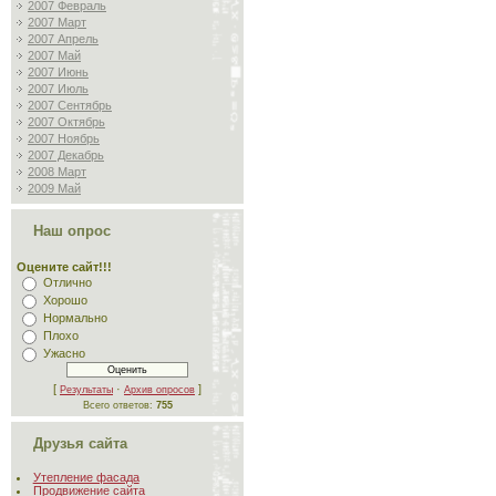
2007 Февраль
2007 Март
2007 Апрель
2007 Май
2007 Июнь
2007 Июль
2007 Сентябрь
2007 Октябрь
2007 Ноябрь
2007 Декабрь
2008 Март
2009 Май
Наш опрос
Оцените сайт!!!
Отлично
Хорошо
Нормально
Плохо
Ужасно
[
·
]
Результаты
Архив опросов
Всего ответов:
755
Друзья сайта
Утепление фасада
Продвижение сайта