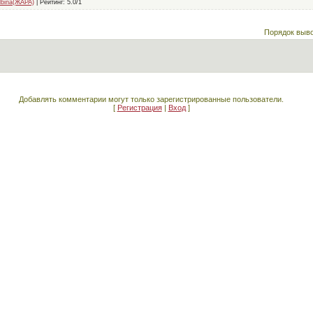
lbina(ЖАРА)
|
Рейтинг
:
5.0
/
1
Порядок выв
Добавлять комментарии могут только зарегистрированные пользователи.
[
Регистрация
|
Вход
]