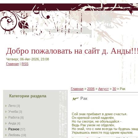
Добро пожаловать на сайт д. Анды!!
Четверг, 06-Авг-2026, 23:08
Главная
|
RSS
Главная
»
2006
»
Август
»
30
» Рак
Категории раздела
Рак
Лето
[3]
Учеба
[3]
Сей знак прибавит в доме счастья.
Работа
Он крепкой силой наделён.
[8]
Но ты смотри, не обольщайся -
Анда
[4]
Ведь Рак умом не обделён.
Но знай, что с ним всегда ты будешь за
Разное
[57]
Укрывшись вместе под одним крылом.
Любовь
[19]