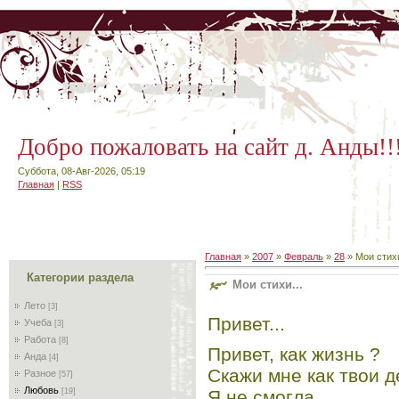
Добро пожаловать на сайт д. Анды!!
Суббота, 08-Авг-2026, 05:19
Главная
|
RSS
Главная
»
2007
»
Февраль
»
28
» Мои стихи
Категории раздела
Мои стихи...
Лето
[3]
Привет...
Учеба
[3]
Работа
[8]
Привет, как жизнь ?
Анда
[4]
Скажи мне как твои д
Разное
[57]
Любовь
[19]
Я не смогла