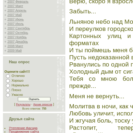
Верю, скоро я взросл
2007 Февраль
2007 Март
Забыть...
2007 Апрель
2007 Май
2007 Июнь
Льняное небо над Мо
2007 Июль
И переулков городск
2007 Сентябрь
2007 Октябрь
Картонных улиц и
2007 Ноябрь
форматах
2007 Декабрь
2008 Март
И ты поймешь меня б
2009 Май
Пусть недоказанной в
Наш опрос
Рванулись по одной 
Холодный дым от сиг
Оцените сайт!!!
Отлично
Тебя со мною бол
Хорошо
прежде...
Нормально
Плохо
Меня не вернуть...
Ужасно
[
·
]
Молитва в ночи, как 
Результаты
Архив опросов
Всего ответов:
755
Любовь уличит, испо
Друзья сайта
И жгучая боль, тоску 
Растопит, тепер
Утепление фасада
Продвижение сайта