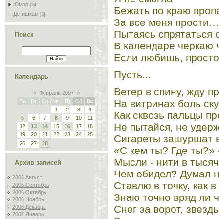
Юмор
[24]
Бежать по краю проп
Детишкам
[0]
За все меня прости…
Пытаясь спрятаться 
Поиск
В календаре черкаю 
Если любишь, прост
Пусть...
Календарь
Ветер в спину, жду п
«
Февраль 2007
»
На витринах боль ску
Пн
Вт
Ср
Чт
Пт
Сб
Вс
1
2
3
4
Как сквозь пальцы пр
5
6
7
8
9
10
11
Не пытайся, не удерж
12
13
14
15
16
17
18
19
20
21
22
23
24
25
Сигареты зашуршат в
26
27
28
«С кем ты? Где ты?» 
Мысли - нити в тысяч
Архив записей
Чем обидел? Думал 
2006 Август
Ставлю в точку, как в
2006 Сентябрь
2006 Октябрь
Знаю точно вряд ли ч
2006 Ноябрь
Снег за ворот, звезд
2006 Декабрь
2007 Январь