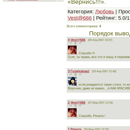
«Вернись!!!».
Категория
:
Любовь
|
Про
Vest@666
|
Рейтинг
:
5.0
/
1
Всего комментариев
:
4
Порядок выво
4
Vest@666
(05-Апр-2007 15:07)
0
Спасибо !!!
Гуля, ты права, все что я пишу я пережи
3
Гуля(кяпяц)
(03-Апр-2007 22:40)
0
если рождаются такие стихи, то м
Впрочем, даже не важно....А КАК КРАСИВ
2
Vest@666
(07-Мар-2007 12:54)
0
Спасибо, Рената !
1
Рената
(05-Мар-2007 22:53)