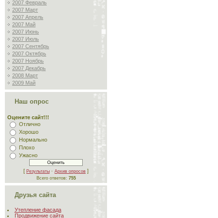
2007 Февраль
2007 Март
2007 Апрель
2007 Май
2007 Июнь
2007 Июль
2007 Сентябрь
2007 Октябрь
2007 Ноябрь
2007 Декабрь
2008 Март
2009 Май
Наш опрос
Оцените сайт!!!
Отлично
Хорошо
Нормально
Плохо
Ужасно
[
·
]
Результаты
Архив опросов
Всего ответов:
755
Друзья сайта
Утепление фасада
Продвижение сайта