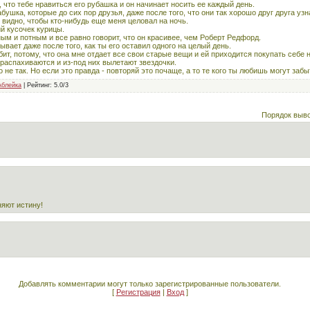
, что тебе нравиться его рубашка и он начинает носить ее каждый день.
бушка, которые до сих пор друзья, даже после того, что они так хорошо друг друга узн
 видно, чтобы кто-нибудь еще меня целовал на ночь.
й кусочек курицы.
ным и потным и все равно говорит, что он красивее, чем Роберт Редфорд.
ывает даже после того, как ты его оставил одного на целый день.
ит, потому, что она мне отдает все свои старые вещи и ей приходится покупать себе 
 распахиваются и из-под них вылетают звездочки.
о не так. Но если это правда - повторяй это почаще, а то те кого ты любишь могут забы
Аблейка
|
Рейтинг
:
5.0
/
3
Порядок выв
яют истину!
Добавлять комментарии могут только зарегистрированные пользователи.
[
Регистрация
|
Вход
]