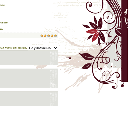
али.
новые.
ть.
ода комментариев: