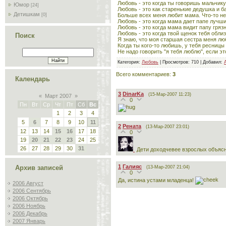
Любовь - это когда ты говоришь мальчику
Юмор
[24]
Любовь - это как старенькие дедушка и ба
Детишкам
Больше всех меня любит мама. Что-то не
[0]
Любовь - это когда мама дает папе лучши
Любовь - это когда мама видит папу гряз
Любовь - это когда твой щенок тебя облиз
Поиск
Я знаю, что моя старшая сестра меня люб
Когда ты кого-то любишь, у тебя ресницы
Не надо говорить "я тебя люблю", если эт
Категория
:
Любовь
|
Просмотров
: 710 |
Добавил
:
Всего комментариев
:
3
Календарь
3
DinarKa
(15-Мар-2007 11:23)
«
Март 2007
»
0
Пн
Вт
Ср
Чт
Пт
Сб
Вс
1
2
3
4
5
6
7
8
9
10
11
2
Рената
(13-Мар-2007 23:01)
12
13
14
15
16
17
18
0
19
20
21
22
23
24
25
26
27
28
29
30
31
Дети доходчевее взрослых объясн
1
Галияс
Архив записей
(13-Мар-2007 21:04)
0
Да, истина устами младенца!
2006 Август
2006 Сентябрь
2006 Октябрь
2006 Ноябрь
2006 Декабрь
2007 Январь