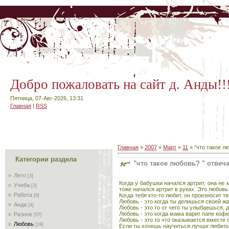
Добро пожаловать на сайт д. Анды!!
Пятница, 07-Авг-2026, 13:31
Главная
|
RSS
Главная
»
2007
»
Март
»
11
» "что такое лю
Категории раздела
"что такое любовь? " отвеча
Лето
[3]
Когда у бабушки начался артрит, она не м
Учеба
[3]
тоже начался артрит в руках. Это любовь
Работа
Когда тебя кто-то любит, он произносит 
[8]
Любовь - это когда ты делишься своей жа
Анда
[4]
Любовь - это то от чего ты улыбаешься, д
Любовь - это когда мама варит папе кофе
Разное
[57]
Любовь - это то что оказывается вместе
Любовь
[19]
Если ты хочешь научиться лучше любить, 