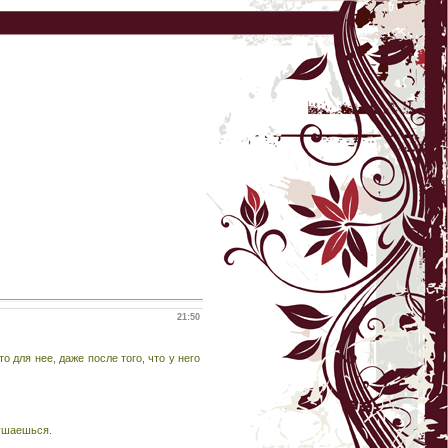
21:50
о для нее, даже после того, что у него
лушаешься.