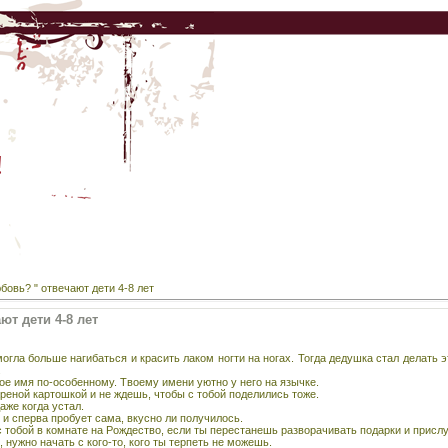
!
бовь? " отвечают дети 4-8 лет
ют дети 4-8 лет
огла больше нагибаться и красить лаком ногти на ногах. Тогда дедушка стал делать эт
.
твое имя по-особенному. Твоему имени уютно у него на язычке.
реной картошкой и не ждешь, чтобы с тобой поделились тоже.
аже когда устал.
 и сперва пробует сама, вкусно ли получилось.
 с тобой в комнате на Рождество, если ты перестанешь разворачивать подарки и прис
нужно начать с кого-то, кого ты терпеть не можешь.