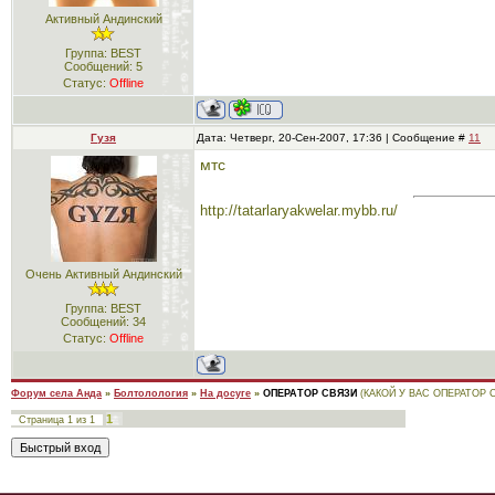
Активный Андинский
Группа: BEST
Сообщений:
5
Статус:
Offline
Гузя
Дата: Четверг, 20-Сен-2007, 17:36 | Сообщение #
11
мтс
http://tatarlaryakwelar.mybb.ru/
Очень Активный Андинский
Группа: BEST
Сообщений:
34
Статус:
Offline
Форум села Анда
»
Болтолология
»
На досуге
»
ОПЕРАТОР СВЯЗИ
(КАКОЙ У ВАС ОПЕРАТОР 
1
Страница
1
из
1