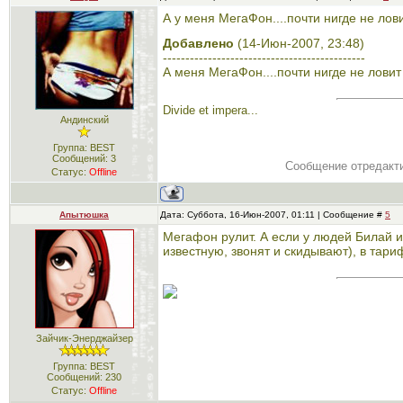
А у меня МегаФон....почти нигде не лов
Добавлено
(14-Июн-2007, 23:48)
---------------------------------------------
А меня МегаФон....почти нигде не лови
Divide et impera...
Андинский
Группа: BEST
Сообщений:
3
Сообщение отредакт
Статус:
Offline
Апытюшка
Дата: Суббота, 16-Июн-2007, 01:11 | Сообщение #
5
Мегафон рулит. А если у людей Билай и
известную, звонят и скидывают), в тар
Зайчик-Энерджайзер
Группа: BEST
Сообщений:
230
Статус:
Offline