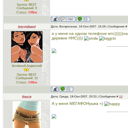
Группа: BEST
Сообщений:
8
Статус:
Offline
Алсу(айщук)
Дата: Воскресенье, 16-Сен-2007, 16:26 | Сообщение #
а у меня на одном телефоне мтс))))))н
деревне ННС))))
Активный Андинский
Группа: BEST
Сообщений:
10
Статус:
Offline
Апытя
Дата: Среда, 19-Сен-2007, 20:51 | Сообщение #
10
А у меня МЕГАФОНушка =)