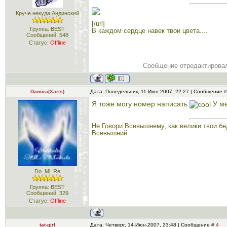
Круче некуда Андинский
[/url]
Группа: BEST
В каждом сердце навек твои цвета....
Сообщений:
548
Статус:
Offline
Сообщение отредактиров
Damira(Xaris)
Дата: Понедельник, 11-Июн-2007, 22:27 | Сообщение 
Я тоже могу номер написать
У ме
Не Говори Всевышнему, как велики твои бе
Всевышний...
Do_Mi_Re
Группа: BEST
Сообщений:
329
Статус:
Offline
tat-girl
Дата: Четверг, 14-Июн-2007, 23:48 | Сообщение #
4