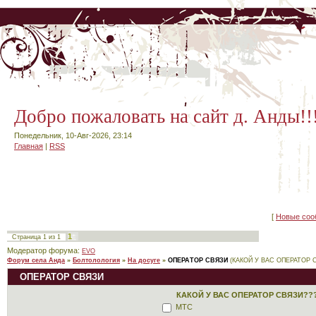
Добро пожаловать на сайт д. Анды!!
Понедельник, 10-Авг-2026, 23:14
Главная
|
RSS
[
Новые соо
1
Страница
1
из
1
Модератор форума:
EVO
Форум села Анда
»
Болтолология
»
На досуге
»
ОПЕРАТОР СВЯЗИ
(КАКОЙ У ВАС ОПЕРАТОР 
ОПЕРАТОР СВЯЗИ
КАКОЙ У ВАС ОПЕРАТОР СВЯЗИ??
МТС