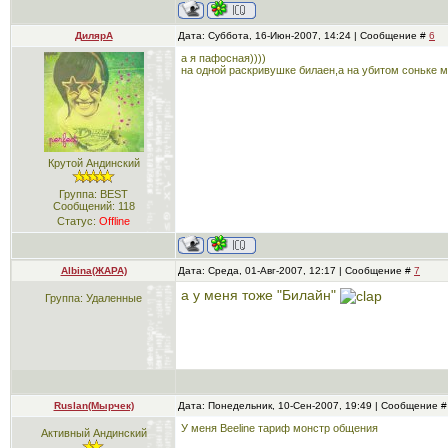
ДилярА
Дата: Суббота, 16-Июн-2007, 14:24 | Сообщение #
6
а я пафосная))))
на одной раскривушке билаен,а на убитом соньке мт
Крутой Андинский
Группа: BEST
Сообщений:
118
Статус:
Offline
Albina(ЖАРА)
Дата: Среда, 01-Авг-2007, 12:17 | Сообщение #
7
а у меня тоже "Билайн"
Группа: Удаленные
Ruslan(Мырчек)
Дата: Понедельник, 10-Сен-2007, 19:49 | Сообщение 
У меня Beeline тариф монстр общения
Активный Андинский