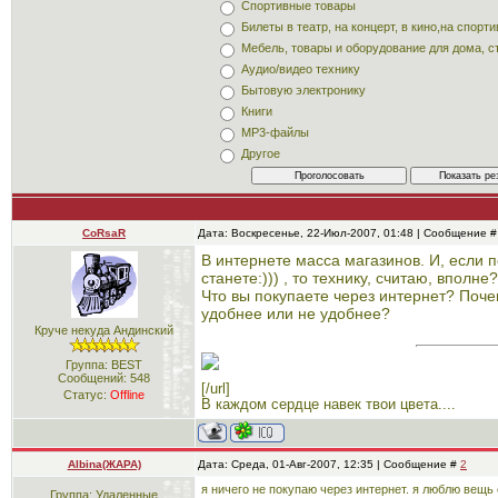
Спортивные товары
Билеты в театр, на концерт, в кино,на спор
Мебель, товары и оборудование для дома, с
Аудио/видео технику
Бытовую электронику
Книги
MP3-файлы
Другое
CoRsaR
Дата: Воскресенье, 22-Июл-2007, 01:48 | Сообщение 
В интернете масса магазинов. И, если 
станете:))) , то технику, считаю, вполне?
Что вы покупаете через интернет? Поче
удобнее или не удобнее?
Круче некуда Андинский
Группа: BEST
Сообщений:
548
[/url]
Статус:
Offline
В каждом сердце навек твои цвета....
Albina(ЖАРА)
Дата: Среда, 01-Авг-2007, 12:35 | Сообщение #
2
я ничего не покупаю через интернет. я люблю вещь 
Группа: Удаленные