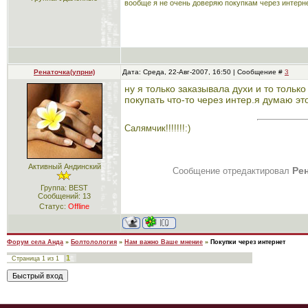
вообще я не очень доверяю покупкам через интерне
Ренаточка(упрни)
Дата: Среда, 22-Авг-2007, 16:50 | Сообщение #
3
ну я только заказывала духи и то только 
покупать что-то через интер.я думаю это
Салямчик!!!!!!!:)
Активный Андинский
Ре
Сообщение отредактировал
Группа: BEST
Сообщений:
13
Статус:
Offline
Форум села Анда
»
Болтолология
»
Нам важно Ваше мнение
»
Покупки через интернет
1
Страница
1
из
1