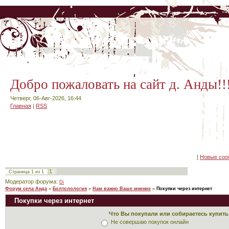
Добро пожаловать на сайт д. Анды!!
Четверг, 06-Авг-2026, 16:44
Главная
|
RSS
[
Новые соо
1
Страница
1
из
1
Модератор форума:
Di
Форум села Анда
»
Болтолология
»
Нам важно Ваше мнение
»
Покупки через интернет
Покупки через интернет
Что Вы покупали или собираетесь купить
Не совершаю покупок онлайн