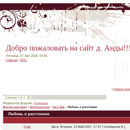
Добро пожаловать на сайт д. Анды!!
Пятница, 07-Авг-2026, 00:46
Главная
|
RSS
[
Новые соо
1
Страница
1
из
1
Модератор форума:
Гуля(кяпяц)
Форум села Анда
»
Болтолология
»
Он и Она
»
Любовь и расстояние
Любовь и расстояние
Гузя
Дата: Вторник, 15-Май-2007, 17:37 | Сообщение #
1