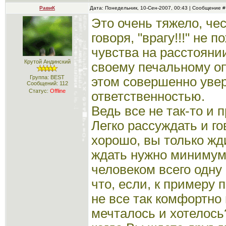
РавиК
Дата: Понедельник, 10-Сен-2007, 00:43 | Сообщение 
Это очень тяжело, че
говоря, "врагу!!!" не
чувства на расстоянии
Крутой Андинский
своему печальному оп
Группа: BEST
этом совершенно увер
Сообщений:
112
Статус:
Offline
ответственностью.
Ведь все не так-то и 
Легко рассуждать и го
хорошо, вы только жди
ждать нужно минимум 
человеком всего одну
что, если, к примеру 
не все так комфортно 
мечталось и хотелось