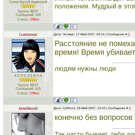
Супер Крутой Андинский
положения. Мудрый в это
Группа: BEST
Сообщений:
183
Статус:
Offline
Гуля(кяпяц)
Дата: Четверг, 17-Май-2007, 00:14 | Сообщение #
5
Расстояние не помеха
время! Время убивает 
людям нужны люди
К О Р О Л Е В Н А
Группа: BEST
Сообщений:
625
Статус:
Offline
Аида(Щегай)
Дата: Суббота, 26-Май-2007, 23:43 | Сообщение #
6
конечно без вопросов
Так часто бывает, тебя до