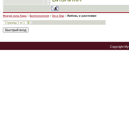
Форум села Анда
»
Болтолология
»
Он и Она
»
Любовь и расстояние
1
Страница
1
из
1
Copyright M