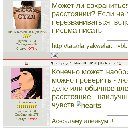
Может ли сохранитьс
расстоянии? Если не
перезваниваться, встр
письма писать.
Очень Активный Андинский
Группа: BEST
http://tatarlaryakwelar.mybb
Сообщений:
34
Статус:
Offline
Di
Дата: Среда, 16-Май-2007, 12:23 | Сообщение #
2
Конечно может, наобо
можно проверить - лю
деле или обычное вле
расстояние - наилучш
Волшебница
чувств
Группа: BEST
Сообщений:
275
Статус:
Offline
Ас-саламу алейкум!!!