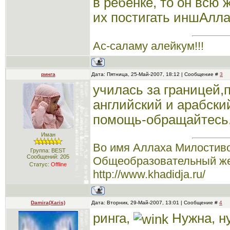
в ребенке, то он всю 
их постигать иншАлл
Ас-саламу алейкум!!!
ринга
Дата: Пятница, 25-Май-2007, 18:12 | Сообщение #
3
училась за границей,
английский и арабски
помощь-обращайтесь.
Иман
Во имя Аллаха Милостиво
Группа: BEST
Сообщений:
205
Общеобразовательный же
Статус:
Offline
http://www.khadidja.ru/
Damira(Xaris)
Дата: Вторник, 29-Май-2007, 13:01 | Сообщение #
4
ринга,
Нужна, н