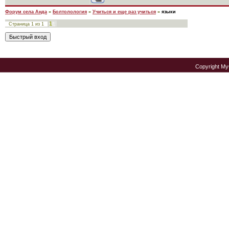
Форум села Анда
»
Болтолология
»
Учиться и еще раз учиться
»
языки
1
Страница
1
из
1
Copyright M