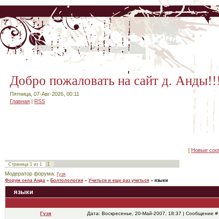
Добро пожаловать на сайт д. Анды!!
Пятница, 07-Авг-2026, 00:11
Главная
|
RSS
[
Новые соо
1
Страница
1
из
1
Модератор форума:
Гузя
Форум села Анда
»
Болтолология
»
Учиться и еще раз учиться
»
языки
языки
Гузя
Дата: Воскресенье, 20-Май-2007, 18:37 | Сообщение 