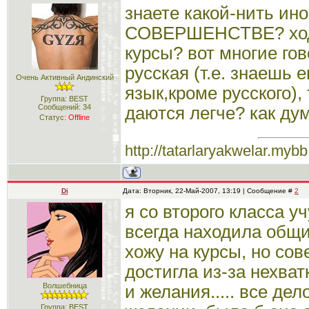
знаете какой-нить ин
СОВЕРШЕНСТВЕ? ходи
курсы? вот многие гов
русская (т.е. знаешь 
Очень Активный Андинский
язык,кроме русского),
Группа: BEST
Сообщений:
34
даются легче? как дум
Статус:
Offline
http://tatarlaryakwelar.mybb
Di
Дата: Вторник, 22-Май-2007, 13:19 | Сообщение #
2
я со второго класса у
всегда находила общи
хожу на курсы, но сов
достигла из-за нехва
Волшебница
и желания..... все дел
Группа: BEST