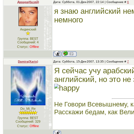
Динара(базяй)
Дата: Суббота, 01-Дек-2007, 22:14 | Сообщение #
6
я знаю английский не
немного
Андинский
Группа: BEST
Сообщений:
4
Статус:
Offline
Damira(Xaris)
Дата: Суббота, 15-Дек-2007, 13:35 | Сообщение #
7
Я сейчас учу арабский
английский, но это не 
Не Говори Всевышнему, к
Do_Mi_Re
Расскажи бедам, как Вел
Группа: BEST
Сообщений:
329
Статус:
Offline