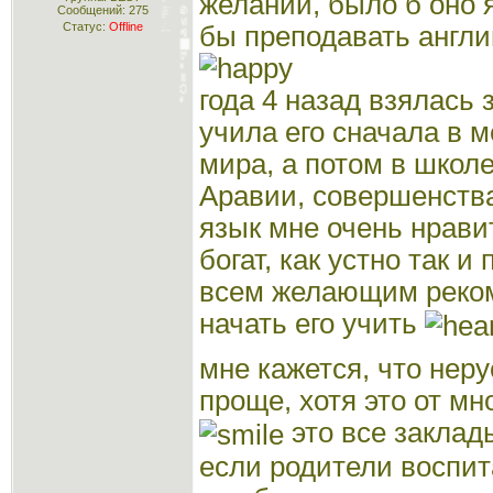
желании, было б оно 
Сообщений:
275
Статус:
Offline
бы преподавать англ
года 4 назад взялась 
учила его сначала в 
мира, а потом в школ
Аравии, совершенства
язык мне очень нравит
богат, как устно так и
всем желающим реко
начать его учить
мне кажется, что нер
проще, хотя это от мн
это все заклад
если родители воспи