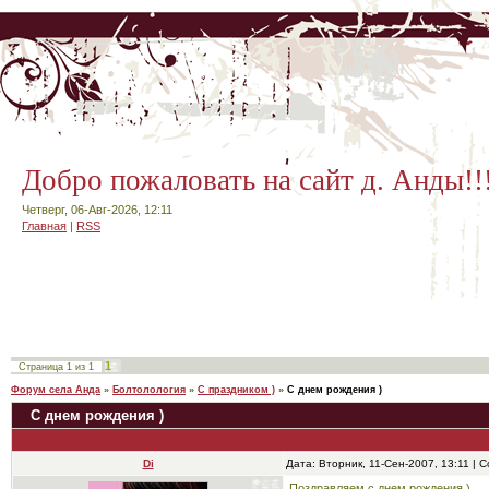
Добро пожаловать на сайт д. Анды!!
Четверг, 06-Авг-2026, 12:11
Главная
|
RSS
1
Страница
1
из
1
Форум села Анда
»
Болтолология
»
С праздником )
»
С днем рождения )
С днем рождения )
Di
Дата: Вторник, 11-Сен-2007, 13:11 |
Поздравляем с днем рождения )