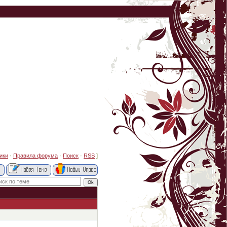
ики
·
Правила форума
·
Поиск
·
RSS
]