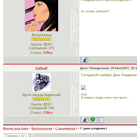
Ас-саламу алейкум!!!
Волшебница
Группа: BEST
Сообщений:
275
Статус:
Offline
CoRsaR
Дата: Понедельник, 26-Ноя-2007, 20:
Сегодня(26 ноября) День Рождения 
[/url]
Круче некуда Андинский
В каждом сердце навек твои цвета....
Группа: BEST
Сообщений:
548
Статус:
Offline
Форум села Анда
»
Болтолология
»
С праздником )
»
С днем рождения )
1
Страница
1
из
1