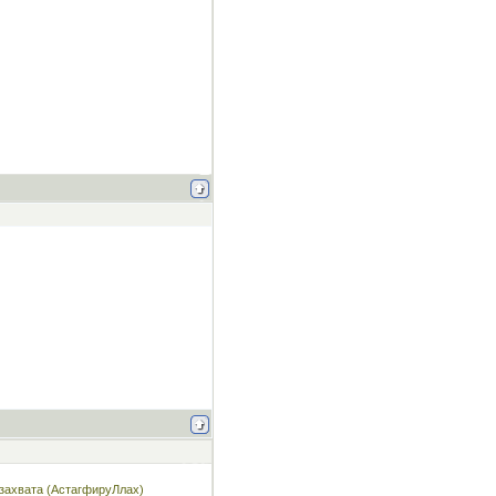
 захвата (АстагфируЛлах)