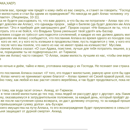
КА,ХАЕР)
елили вас, прежде чем придёт к кому-либо из вас смерть, и станет он говорить: “Госпо
 милостыню и стал бы одним из праведников!” Но никогда не даёт Аллах человеку эту 
лаете». (Лицемеры, 10-11).
а не будете расходовать то, что вам дорого, а что бы вы ни потратили – Аллах про это
ет доволен им Аллах), что однажды пророк , зайдя к Билялю (да будет доволен им Алла
ветил: “Это я приберёг для завтрашнего дня”. Пророк сказал: «Не боишься ли ты, что 
отрать это и не бойся, что Владыка Трона уменьшит твой удел!» аль-Баззар.
Человек создан из трёхсот шестидесяти сочленений, и каждое из них должно давать м
 доволен им Аллах) сообщается, что посланник Аллаха во время одного из походов ска
кого их нет, и у кого есть излишки в продовольствии, пусть поделится с тем, у кого его
осле чего мы поняли, что никто из нас не имеет права на излишество”. Муслим.
анник Аллаха сказал: «О сын Адама, поистине, лучше для тебя потратить лишнее, а у
зни, порицаниям ты не подвергнешься». ат-Тирмизи.
олен им Аллах) часто говорил: “О Аллах, окажи милость лучшим из нас, чтобы они вер
и
о ночью и днём, тайно и явно, уготована награда у их Господа. Не познают они страха
то посланник Аллаха сказал: «У того, кто подаст милостыню, равную цене хотя бы одн
 Аллах ничего не принимает кроме благого! – Аллах примет её Своей правой рукой, пос
о тому, как любой из вас растит своего жеребёнка, и так будет продолжаться, пока не 
 тому, как вода гасит огонь». Ахмад, ат-Тирмизи.
в тени своей милостыни до тех пор, пока людей не рассудят друг с другом». аль-Хаки
еку, оказавшемуся в затруднительном положении, за каждый день, который пройдёт до
 же после наступления срока возврата, он даст должнику отсрочку, то за каждый прош
а превышающая сумму долга». аль-Бухари.
воего имущества на пути Аллаха, то его вознаграждение будет приумножено в семьсот
ыня защищает от дурной смерти». Ахмад.