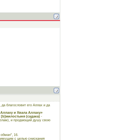
 да благословит его Аллах и да
 Аллаху и Хвала Аллаху»
 [b]милостыня (садака)
-
 делам), и продающий душу свою
 обман", 16.
еимущим с целью снискания