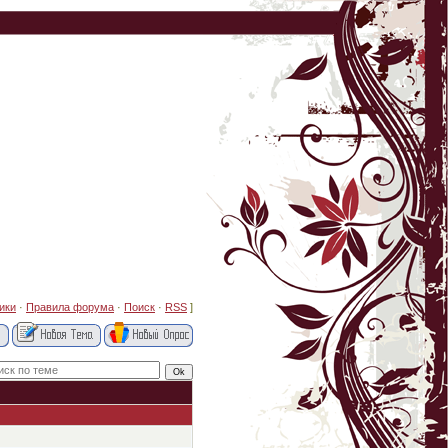
ики
·
Правила форума
·
Поиск
·
RSS
]