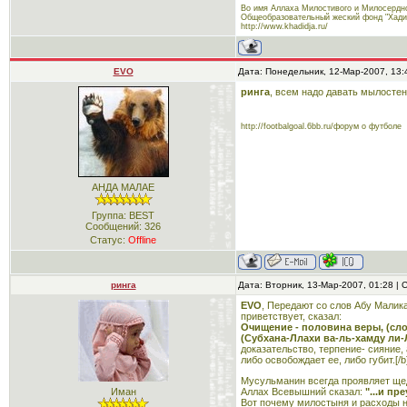
Во имя Аллаха Милостивого и Милосердно
Общеобразовательный жеский фонд "Хади
http://www.khadidja.ru/
EVO
Дата: Понедельник, 12-Мар-2007, 13
ринга
, всем надо давать мылостен
http://footbalgoal.6bb.ru/форум о футболе
АНДА МАЛАЕ
Группа: BEST
Сообщений:
326
Статус:
Offline
ринга
Дата: Вторник, 13-Мар-2007, 01:28 |
EVO
, Передают со слов Абу Малика
приветствует, сказал:
Очищение - половина веры, (сло
(Субхана-Ллахи ва-ль-хамду ли-Л
доказательство, терпение- сияние,
либо освобождает ее, либо губит.[/
Мусульманин всегда проявляет щед
Аллах Всевышний сказал:
"...и п
Иман
Вот почему милостыня и расходы 