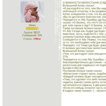
О ВАЖНОСТИ МИЛОСТЫНИ (САДА
Всевышний Аллах сказал:
«И расходуйте из того, чем Мы над
небольшую отсрочку, я бы раздавал
Аллах осведомлён о том, что вы де
«Вы не достигните благочестия, пок
Передаётся от Абу Хурайры (да буд
сказал: «О Биляль, что это?» Он от
Иман
для тебя паром в Аду? О Биляль, п
Также посланник Аллаха сказал: «
От Абу Са‘ида аль-Худри (да будет
Группа: BEST
животные, пусть поделится с тем, у 
Сообщений:
205
упомянул разные виды имущества, п
Статус:
Offline
Сообщается от Абу Умамы, что посл
за то, что необходимо тебе для жи
Передают, что ‘Умар (да будет дов
О великих достоинствах милостын
Всевышний Аллах сказал:
«Тем, кто расходует своё имуществ
274).
Передается со слов Абу Хурайры, ч
благоприобретённого достояния – а
милостыню для подавшего её подобн
Бухари и Муслим.
Посланник Аллаха также сказал:
«Милостыня стерает грехи, подобно
«Каждый человек будет находиться 
«Тому, кто одолжит что-либо челов
садакъа, равная сумме долга; если
засчитываться садакъа, в два раз
«Если кто-нибудь потратит часть с
В хадисе также сказано: «…милост