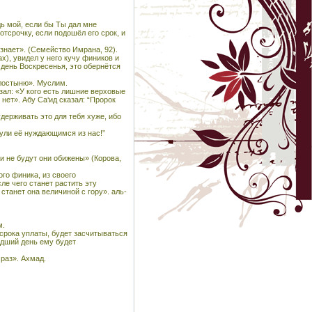
дь мой, если бы Ты дал мне
отсрочку, если подошёл его срок, и
 знает». (Семейство Имрана, 92).
х), увидел у него кучу фиников и
в день Воскресенья, это обернётся
илостыню». Муслим.
зал: «У кого есть лишние верховые
 нет». Абу Са‘ид сказал: “Пророк
держивать это для тебя хуже, ибо
нули её нуждающимся из нас!”
 и не будут они обижены» (Корова,
ого финика, из своего
ле чего станет растить эту
станет она величиной с гору». аль-
м.
 срока уплаты, будет засчитываться
едший день ему будет
 раз». Ахмад.