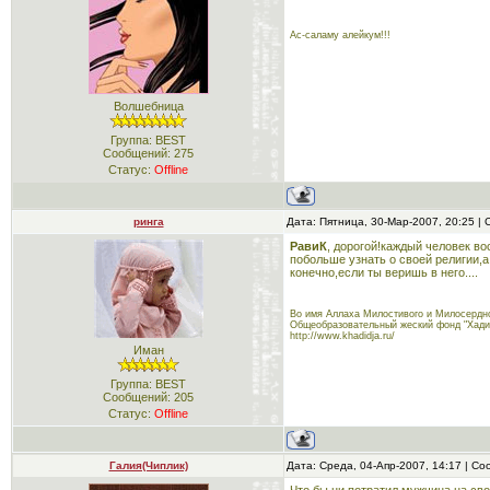
Ас-саламу алейкум!!!
Волшебница
Группа: BEST
Сообщений:
275
Статус:
Offline
ринга
Дата: Пятница, 30-Мар-2007, 20:25 
РавиК
, дорогой!каждый человек во
побольше узнать о своей религии,а
конечно,если ты веришь в него....
Во имя Аллаха Милостивого и Милосердно
Общеобразовательный жеский фонд "Хади
http://www.khadidja.ru/
Иман
Группа: BEST
Сообщений:
205
Статус:
Offline
Галия(Чиплик)
Дата: Среда, 04-Апр-2007, 14:17 | С