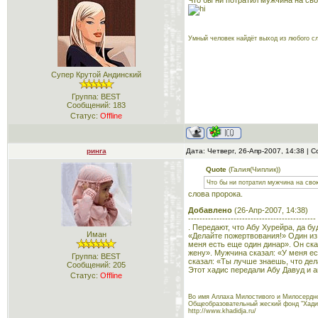
Что бы ни потратил мужчина на св
Умный человек найдёт выход из любого с
Супер Крутой Андинский
Группа: BEST
Сообщений:
183
Статус:
Offline
ринга
Дата: Четверг, 26-Апр-2007, 14:38 |
Quote
(Галия(Чиплик))
Что бы ни потратил мужчина на сво
слова пророка.
Добавлено
(26-Апр-2007, 14:38)
---------------------------------------------
. Передают, что Абу Хурейра, да б
Иман
«Делайте пожертвования!» Один из 
меня есть еще один динар». Он ска
жену». Мужчина сказал: «У меня ес
Группа: BEST
сказал: «Ты лучше знаешь, что дел
Сообщений:
205
Этот хадис передали Абу Давуд и 
Статус:
Offline
Во имя Аллаха Милостивого и Милосердно
Общеобразовательный жеский фонд "Хади
http://www.khadidja.ru/