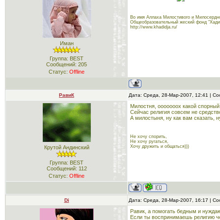
Во имя Аллаха Милостивого и Милосердно
Общеобразовательный жеский фонд "Хади
http://www.khadidja.ru/
Иман
Группа: BEST
Сообщений:
205
Статус:
Offline
РавиК
Дата: Среда, 28-Мар-2007, 12:41 | 
Милостня, ооооооох какой спорный
Сейчас религия совсем не средство
А милостыня, ну как вам сказать, 
Не хочу спорить,
Не хочу ругаться,
Хочу дружить и общаться)))
Крутой Андинский
Группа: BEST
Сообщений:
112
Статус:
Offline
Di
Дата: Среда, 28-Мар-2007, 16:17 | 
Равик, а помогать бедным и нужд
Если ты воспринимаешь религию че