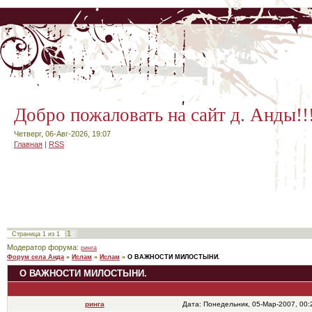
Добро пожаловать на сайт д. Анды!!
Четверг, 06-Авг-2026, 19:07
Главная
|
RSS
1
Страница
1
из
1
Модератор форума:
ринга
Форум села Анда
»
Ислам
»
Ислам
»
О ВАЖНОСТИ МИЛОСТЫНИ.
О ВАЖНОСТИ МИЛОСТЫНИ.
ринга
Дата: Понедельник, 05-Мар-2007, 00