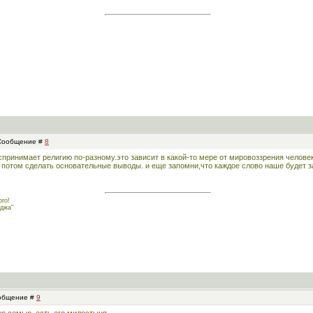
| Сообщение #
8
спринимает религию по-разному.это зависит в какой-то мере от мировоззрения человек
 потом сделать основательные выводы. и еще запомни,что каждое слово наше будет за
го!
джа"
ообщение #
9