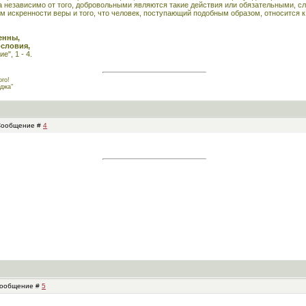
а независимо от того, добровольными являются такие действия или обязательными, 
м искренности веры и того, что человек, поступающий подобным образом, относится 
енны,
ословия,
", 1 - 4.
го!
джа"
 Сообщение #
4
 Сообщение #
5