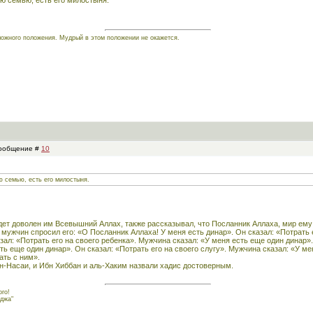
ою семью, есть его милостыня.
ложного положения. Мудрый в этом положении не окажется.
 Сообщение #
10
ю семью, есть его милостыня.
удет доволен им Всевышний Аллах, также рассказывал, что Посланник Аллаха, мир ему 
мужчин спросил его: «О Посланник Аллаха! У меня есть динар». Он сказал: «Потрать е
зал: «Потрать его на своего ребенка». Мужчина сказал: «У меня есть еще один динар».
ть еще один динар». Он сказал: «Потрать его на своего слугу». Мужчина сказал: «У м
ать с ним».
ан-Насаи, и Ибн Хиббан и аль-Хаким назвали хадис достоверным.
го!
джа"