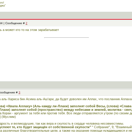
го!
джа"
:44 | Сообщение #
2
ь а может кто то на этом зарабатывает
 Сообщение #
3
 аль-Хариса бин Асима аль-Аш'ари, да будет доволен им Аллах, что посланник Аллаха,
ва) «Хвала Аллаху» (Аль-хамду ли-Ллахи) заполнят собой Весы, (слова) «Слава
лахи) заполнят собой (пространство) между небесами и землей, молитва - свет,
 а Коран - аргумент за тебя или против тебя. Все люди отправляются утром (по своим
b] (Муслим)
рость и великодушие, так как вера и скупость в сердце человека несовместимы.
реуспеют те, кто будет защищён от собственной скупости"
" Собрание", 9; "Взаимный
на различные благотворительные цели, а также на оказание помощи нуждающимся и н