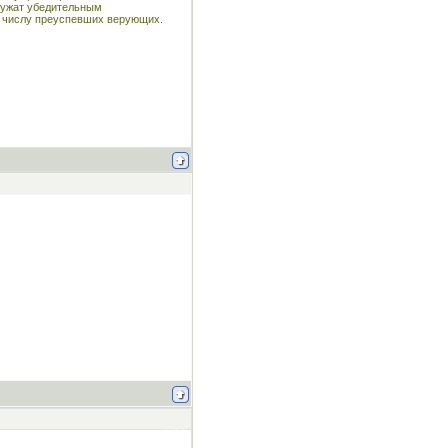
служат убедительным
к числу преуспевших верующих.