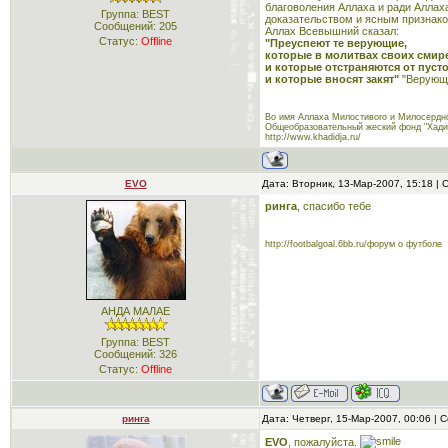
благоволения Аллаха и ради Аллах
Группа: BEST
доказательством и ясным признако
Сообщений:
205
Аллах Всевышний сказал:
Статус:
Offline
"Преуспеют те верующие,
которые в молитвах своих смир
и которые отстраняются от пуст
и которые вносят закят"
"Верующие
Во имя Аллаха Милостивого и Милосердно
Общеобразовательный жеский фонд "Хади
http://www.khadidja.ru/
EVO
Дата: Вторник, 13-Мар-2007, 15:18 |
ринга
, спасибо тебе
http://footbalgoal.6bb.ru/форум о футболе
АНДА МАЛАЕ
Группа: BEST
Сообщений:
326
Статус:
Offline
ринга
Дата: Четверг, 15-Мар-2007, 00:06 |
EVO
, пожалуйста.