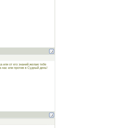
а или от его знаний.желаю тебе
 нас или против в Судный день!