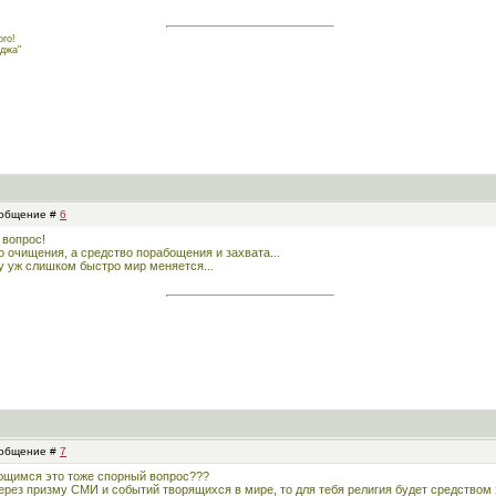
го!
джа"
Сообщение #
6
 вопрос!
 очищения, а средство порабощения и захвата...
ну уж слишком быстро мир меняется...
Сообщение #
7
ающимся это тоже спорный вопрос???
рез призму СМИ и событий творящихся в мире, то для тебя религия будет средством