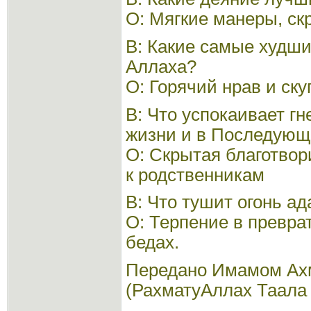
О: Мягкие манеры, ск
В: Какие самые худши
Аллаха?
О: Горячий нрав и ску
В: Что успокаивает гн
жизни и в Последующ
О: Скрытая благотвор
к родственникам
В: Что тушит огонь а
О: Терпение в превра
бедах.
Передано Имамом Ах
(РахматуАллах Таала а