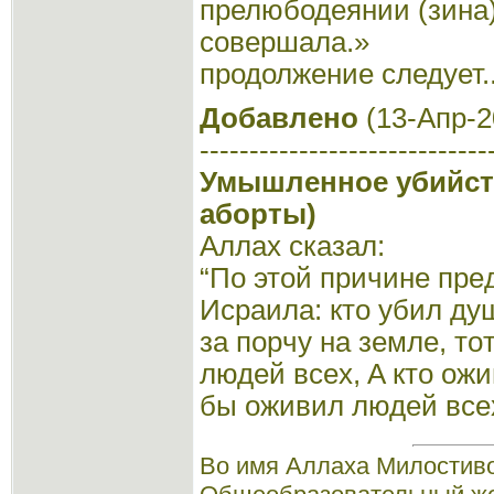
прелюбодеянии (зина)
совершала.»
продолжение следует..
Добавлено
(13-Апр-2
-----------------------------
Умышленное убийство
аборты)
Аллах сказал:
“Пo этoй пpичинe пp
Иcpaилa: ктo yбил дy
зa пopчy нa зeмлe, тo
людeй вcex, A ктo oжи
бы oживил людeй вcex”
Во имя Аллаха Милостиво