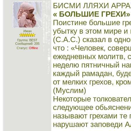
БИСМИ ЛЛЯХИ АРР
« БОЛЬШИЕ ГРЕХИ»
Поистине большие гре
убытку в этом мире и
Иман
(С.А.С.) сказал в одн
Группа: BEST
Сообщений:
205
что : «Человек, сове
Статус:
Offline
ежедневных молитв,
неделю пятничный на
каждый рамадан, буд
от мелких грехов, кр
(Муслим)
Некоторые толковате
следующее обьяснени
называют грехами те 
нарушают заповеди А