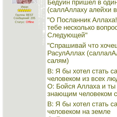
Бедуин пришел в один
Иман
(саллАллаху алейхи в
Группа: BEST
"О Посланник Аллаха!
Сообщений:
205
Статус:
Offline
тебе несколько вопро
Следующей"
"Спрашивай что хоче
РасулАллах (саллалА
салям)
В: Я бы хотел стать
человеком из всех лю
О: Бойся Аллаха и т
знающим человеком с
В: Я бы хотел стать 
человеком на земле