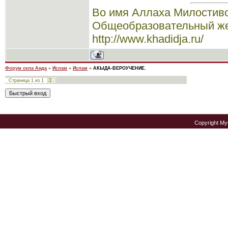
Во имя Аллаха Милостиво
Общеобразовательный же
http://www.khadidja.ru/
Форум села Анда
»
Ислам
»
Ислам
»
АКЫДА-ВЕРОУЧЕНИЕ.
1
Страница
1
из
1
Copyright M