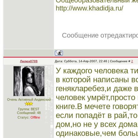
Общеобразовательный же
http://www.khadidja.ru/
Сообщение отредактир
Лилюк0709
Дата: Суббота, 14-Апр-2007, 22:46 | Сообщение #
2
У каждого человека ти
в которой написаны в
генякларебез,и даже 
человек умрёт,просто 
Очень Активный Андинский
книге.В мечете говор
Группа: BEST
Сообщений:
48
если попадёт в рай,то
Статус:
Offline
дом,но не у всех дома
одинаковые,чем боль