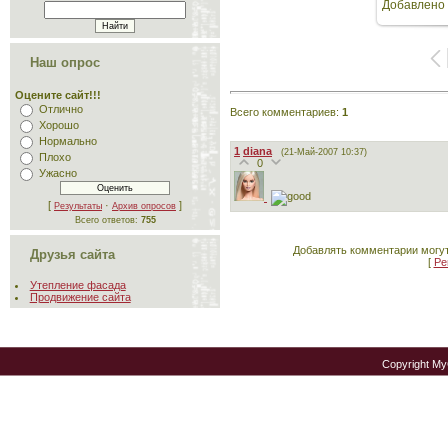
Добавлено
64
Наш опрос
Оцените сайт!!!
Отлично
Всего комментариев
:
1
Хорошо
Нормально
1
diana
(21-Май-2007 10:37)
Плохо
0
Ужасно
[
·
]
Результаты
Архив опросов
Всего ответов:
755
Добавлять комментарии могут
Друзья сайта
[
Ре
Утепление фасада
Продвижение сайта
Copyright M