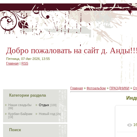
Добро пожаловать на сайт д. Анды!!
Пятница, 07-Авг-2026, 13:55
Главная
|
RSS
Главная
»
Фотоальбом
»
ПРАЗДНИКИ
»
О
Категории раздела
Инд
Наши свадьбы
Отдых
[100]
[89]
Курбан-Байрам
Новый год
[29]
[19]
1
В
Поиск