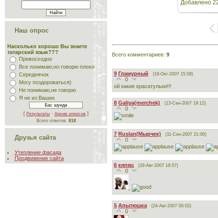
Добавлено
22
Наш опрос
Насколько хорошо Вы знаете
татарский язык???
Всего комментариев
:
9
Превосходно
Все понимаю,но говорю плохо
9
Гламурный
(18-Окт-2007 15:58)
Середнячок
0
Могу поздороваться)
ой какие красатульки!!!
Не понимаю,не говорю
Я не из Ваших
8
Galiya(merchek)
(13-Сен-2007 19:12)
0
[
·
]
Результаты
Архив опросов
Всего ответов:
818
7
Ruslan(Мырчек)
(11-Сен-2007 21:00)
Друзья сайта
0
Утепление фасада
Продвижение сайта
6
кяпяц
(29-Авг-2007 18:57)
0
5
Апытюшка
(24-Авг-2007 00:02)
0