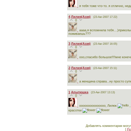
я тебя тоже что-то. я отлично, не
4
Лилия(Аззя)
(23-Авг-2007 17:22)
0
аааа,я вспомнила тебя....)прикольно
поживаешь???
3
Лилия(Аззя)
(23-Авг-2007 16:05)
0
ооо,спасибо большое!!!!мне конеч
2
Лилия(Аззя)
(23-Авг-2007 15:11)
0
а женщина справа...ну просто супе
1
Апытюшка
(23-Авг-2007 13:13)
0
ооооооооооооооо, Лилюк
,
красотки
Добавлять комментарии могут
[
Ре