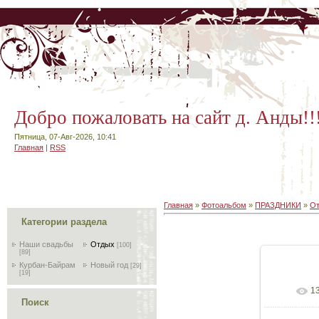
Добро пожаловать на сайт д. Анды!!
Пятница, 07-Авг-2026, 10:41
Главная
|
RSS
Главная
»
Фотоальбом
»
ПРАЗДНИКИ
»
О
Категории раздела
Наши свадьбы
Отдых
[100]
[89]
Курбан-Байрам
Новый год
[29]
[19]
1
Поиск