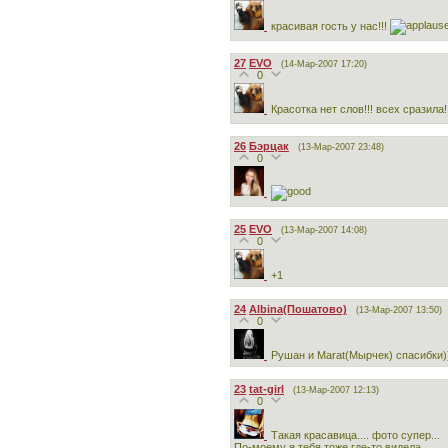
красивая гость у нас!!!
27
EVO
(14-Мар-2007 17:20)
0
Красотка нет слов!!! всех сразила!!!!
26
Бэрцак
(13-Мар-2007 23:48)
0
25
EVO
(13-Мар-2007 14:08)
0
+1
24
Albina(Пошатово)
(13-Мар-2007 13:50)
0
Рушан и Marat(Мырчек) спасибки)
23
tat-girl
(13-Мар-2007 12:13)
0
Такая красавица.... фото супер...
По-моему я тебя тоже где-то видела....