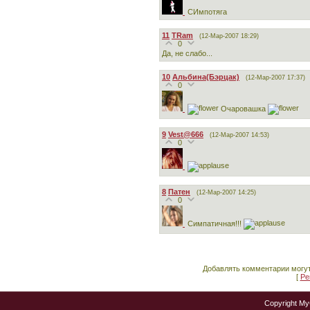
СИмпотяга
11
TRam
(12-Мар-2007 18:29)
0
Да, не слабо...
10
Альбина(Бэрцак)
(12-Мар-2007 17:37)
0
Очаровашка
9
Vest@666
(12-Мар-2007 14:53)
0
8
Патен
(12-Мар-2007 14:25)
0
Симпатичная!!!
Добавлять комментарии могут
[
Ре
Copyright M