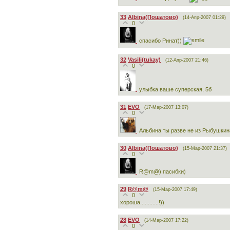
33
Albina(Пошатово)
(14-Апр-2007 01:29)
0
спасибо Ринат))
32
Vasili(tukay)
(12-Апр-2007 21:46)
0
улыбка ваше суперская, 5б
31
EVO
(17-Мар-2007 13:07)
0
Альбина ты разве не из Рыбушки
30
Albina(Пошатово)
(15-Мар-2007 21:37)
0
R@m@) пасибки)
29
R@m@
(15-Мар-2007 17:49)
0
хороша............!))
28
EVO
(14-Мар-2007 17:22)
0