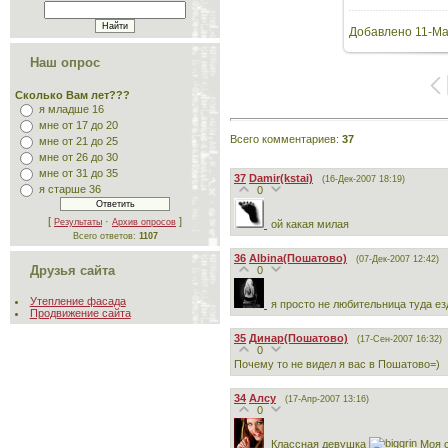
Добавлено
11-Ма
Наш опрос
Сколько Вам лет???
я младше 16
мне от 17 до 20
Всего комментариев
:
37
мне от 21 до 25
мне от 26 до 30
мне от 31 до 35
37
Damir(kstai)
(16-Дек-2007 18:19)
я старше 36
0
[
·
]
Результаты
Архив опросов
ой какая милая
Всего ответов:
1107
36
Albina(Пошатово)
(07-Дек-2007 12:42)
Друзья сайта
0
Утепление фасада
я просто не любительница туда ез
Продвижение сайта
35
Динар(Пошатово)
(17-Сен-2007 16:32)
0
Почему то не видел я вас в Пошатово=)
34
Алсу
(17-Апр-2007 13:16)
0
Классная девушка
Моя с