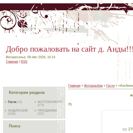
Добро пожаловать на сайт д. Анды!!
Воскресенье, 09-Авг-2026, 10:14
Главная
|
RSS
Главная
»
Фотоальбом
»
Гости
» =Альбина
Категории раздела
=
Гости
ФОТОКОНКУРС
[75]
Я)
[173]
АНДИНСКИЕ
ПРАЗДНИКИ
[1164]
[237]
Поиск
27