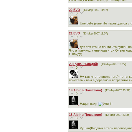
22
EVO
(13-Мар-2007 11:12)
0
Une belle jeune fille переводится 
21
EVO
(13-Мар-2007 11:07)
0
для тех кто не понял что рушан н
Что а именно...) мне нравится Очень крас
Я найду)
20
Рушан(Кирдяй)
(13-Мар-2007 10:27)
0
Ну там что то вроде того)что ты 
приехать к вам в деревню и встретиться с
19
Albina(Пошатово)
(12-Мар-2007 23:39)
0
Надир надо
18
Albina(Пошатово)
(12-Мар-2007 23:35)
0
Рушан(Кирдяй) а терь перевод на