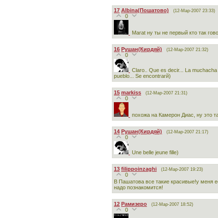
17
Albina(Пошатово)
(12-Мар-2007 23:33)
0
Marat ну ты не первый кто так гово
16
Рушан(Кирдяй)
(12-Мар-2007 21:32)
0
Claro.. Que es decir... La muchacha
pueblo... Se encontrarй)
15
markiss
(12-Мар-2007 21:31)
0
похожа на Камерон Диас, ну это та
14
Рушан(Кирдяй)
(12-Мар-2007 21:17)
0
Une belle jeune fille)
13
filippoinzaghi
(12-Мар-2007 19:23)
0
В Пашатова все такие красивые!у меня 
надо познакомится!
12
Рамизеро
(12-Мар-2007 18:52)
0