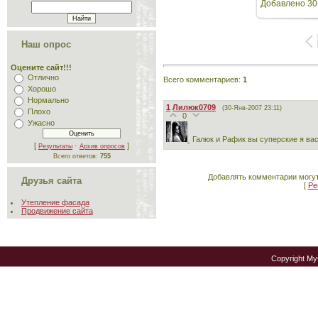
Добавлено
30
Наш опрос
Оцените сайт!!!
Отлично
Всего комментариев
:
1
Хорошо
Нормально
1
Лилюк0709
(30-Янв-2007 23:11)
Плохо
0
Ужасно
Галюк и Рафик вы суперские я вас
[
·
]
Результаты
Архив опросов
Всего ответов:
755
Добавлять комментарии могут
Друзья сайта
[
Ре
Утепление фасада
Продвижение сайта
Copyright M