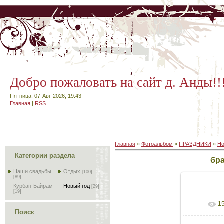
Добро пожаловать на сайт д. Анды!!
Пятница, 07-Авг-2026, 19:43
Главная
|
RSS
Главная
»
Фотоальбом
»
ПРАЗДНИКИ
»
Но
Категории раздела
бра
Наши свадьбы
Отдых
[100]
[89]
Курбан-Байрам
Новый год
[29]
[19]
1
В реа
Поиск