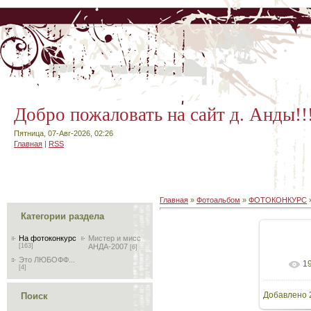
Добро пожаловать на сайт д. Анды!!
Пятница, 07-Авг-2026, 02:26
Главная
|
RSS
Главная
»
Фотоальбом
»
ФОТОКОНКУРС
Категории раздела
На фотоконкурс
Мистер и мисс
[163]
АНДА-2007
[6]
Это ЛЮБОФФ...
1
В реа
[4]
Добавлено
Поиск