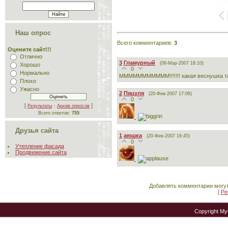
Наш опрос
Всего комментариев
:
3
Оцените сайт!!!
Отлично
3
Гламурный
(06-Мар-2007 18:10)
Хорошо
0
Нормально
МММММММММММ!!!!!!! какая веснушка та 
Плохо
Ужасно
2
Пяцуля
(20-Фев-2007 17:06)
0
[
·
]
Результаты
Архив опросов
Всего ответов:
755
Друзья сайта
1
аюшка
(20-Фев-2007 16:45)
0
Утепление фасада
Продвижение сайта
Добавлять комментарии могут
[
Ре
Copyright M