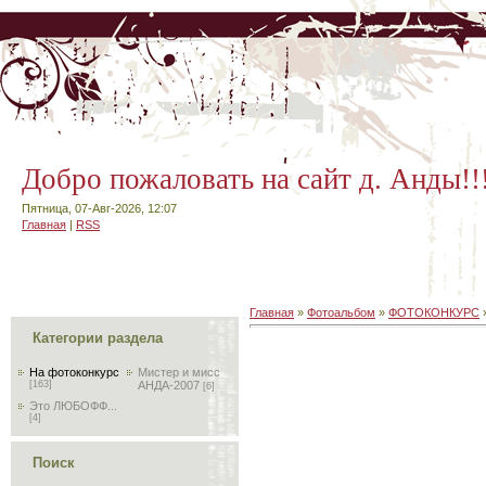
Добро пожаловать на сайт д. Анды!!
Пятница, 07-Авг-2026, 12:07
Главная
|
RSS
Главная
»
Фотоальбом
»
ФОТОКОНКУРС
Категории раздела
На фотоконкурс
Мистер и мисс
[163]
АНДА-2007
[6]
Это ЛЮБОФФ...
[4]
Поиск