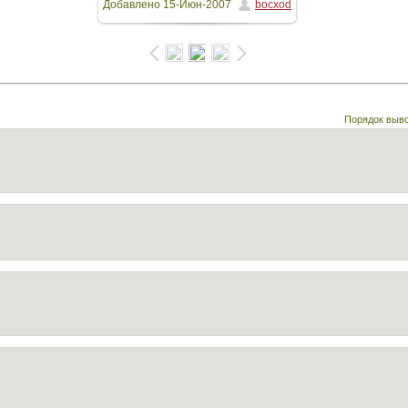
Добавлено
15-Июн-2007
bocxod
/ 106.5Kb
Порядок выв