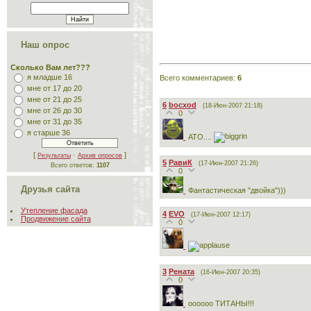
Наш опрос
Сколько Вам лет???
я младше 16
Всего комментариев
:
6
мне от 17 до 20
мне от 21 до 25
6
bocxod
(18-Июн-2007 21:18)
мне от 26 до 30
0
мне от 31 до 35
я старше 36
АТО....
[
·
]
Результаты
Архив опросов
5
РавиК
(17-Июн-2007 21:26)
Всего ответов:
1107
0
Друзья сайта
Фантастическая "двойка")))
Утепление фасада
4
EVO
(17-Июн-2007 12:17)
Продвижение сайта
0
3
Рената
(16-Июн-2007 20:35)
0
оооооо ТИТАНЫ!!!