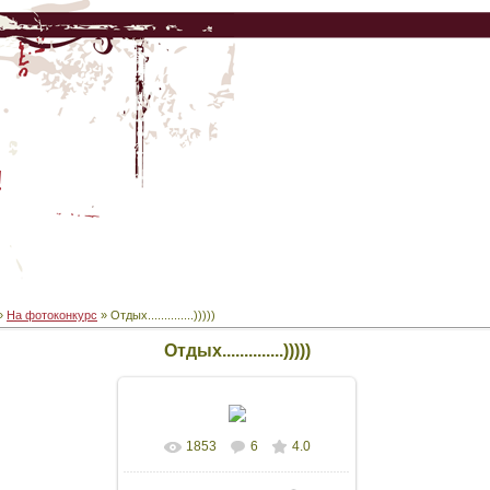
!
»
На фотоконкурс
» Отдых..............)))))
Отдых..............)))))
1853
6
4.0
В реальном размере
640x480