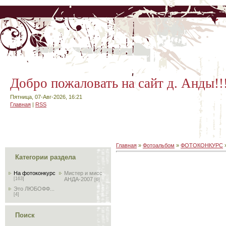
Добро пожаловать на сайт д. Анды!!
Пятница, 07-Авг-2026, 16:21
Главная
|
RSS
Главная
»
Фотоальбом
»
ФОТОКОНКУРС
Категории раздела
На фотоконкурс
Мистер и мисс
[163]
АНДА-2007
[6]
Это ЛЮБОФФ...
[4]
Поиск