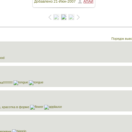
Добавлено
21-Июн-2007
АПАЙ
972x1296
/ 64.7Kb
Порядок выв
!!!!!!!!!!!
р, красотка в форме
 деревни