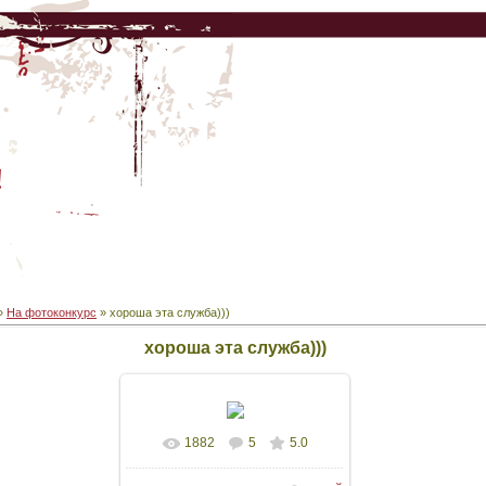
!
»
На фотоконкурс
» хороша эта служба)))
хороша эта служба)))
1882
5
5.0
В реальном размере