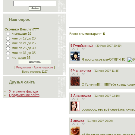
Наш опрос
Сколько Вам лет???
я младше 16
Всего комментариев
:
5
мне от 17 до 20
мне от 21 до 25
5
Гуля(кяпяц)
(30-Июн-2007 20:59)
мне от 26 до 30
0
мне от 31 до 35
я старше 36
Я проголосовала-ОТЛИЧНО!
[
·
]
Результаты
Архив опросов
4
Чапаночка
(22-Июн-2007 11:48)
Всего ответов:
1107
0
Друзья сайта
О Гульчик!!!!!!!!!!!!!Тебе к лицу форма
Утепление фасада
Продвижение сайта
3
Апытюшка
(22-Июн-2007 02:16)
0
оооооооо, ето всё серьёзна. супе
2
аюшка
(21-Июн-2007 20:00)
0
ай йа какие девушки у нас есть в