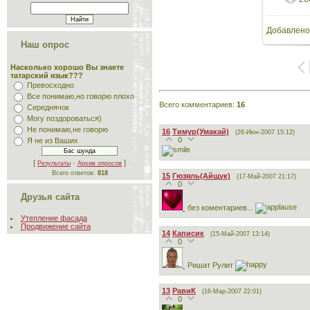
Добавлено
Наш опрос
Насколько хорошо Вы знаете
татарский язык???
Превосходно
Все понимаю,но говорю плохо
Всего комментариев
:
16
Середнячок
Могу поздороваться)
Не понимаю,не говорю
16
Тимур(Умакай)
(26-Июн-2007 15:12)
0
Я не из Ваших
[
·
]
Результаты
Архив опросов
Всего ответов:
818
15
Гюзяль(Айщук)
(17-Май-2007 21:17)
0
Друзья сайта
без коментариев...
Утепление фасада
Продвижение сайта
14
Каписик
(15-Май-2007 13:14)
0
Ришат Рулит
13
РавиК
(16-Мар-2007 22:01)
0