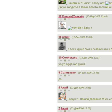
Зачетный "Типок", спору нет
Да уж, гордиться таким просто положено
12
Ильгиз(Умакай)
(15-Мар-2007 22:40)
0
Ё!мэн!
11
rishat
(18-Дек-2006 13:09)
0
я всех круче был и астаюсь им и б
10
Солнышко
(14-Дек-2006 12:37)
0
yo yo nigga rap рулит
9
Солнышко
(14-Дек-2006 12:36)
0
да
8
Ажай
(03-Дек-2006 17:41)
0
Гордость Нашей деревни!!!!!Все 
7
Ажай
(02-Дек-2006 17:06)
0