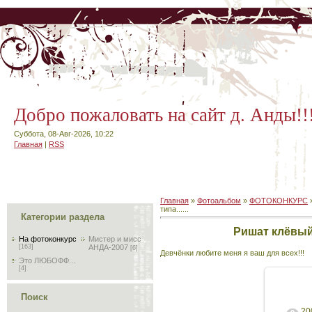
Добро пожаловать на сайт д. Анды!!
Суббота, 08-Авг-2026, 10:22
Главная
|
RSS
Главная
»
Фотоальбом
»
ФОТОКОНКУРС
типа......
Категории раздела
Ришат клёвый п
На фотоконкурс
Мистер и мисс
[163]
АНДА-2007
[6]
Девчёнки любите меня я ваш для всех!!!
Это ЛЮБОФФ...
[4]
Поиск
20