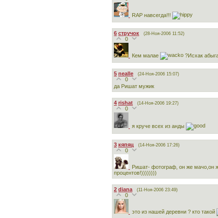
RAP навсегда!!!
6
стручок
(28-Ноя-2006 11:52)
0
Кем малае
?Исхак абыга
5
nealle
(24-Ноя-2006 15:07)
0
да Ришат мужик
4
rishat
(14-Ноя-2006 19:27)
0
я круче всех из анды
3
кяпяц
(14-Ноя-2006 17:26)
0
Ришат- фотограф, он же мачо,он 
процентов!))))))))
2
diana
(11-Ноя-2006 23:49)
0
это из нашей деревни ? кто такой