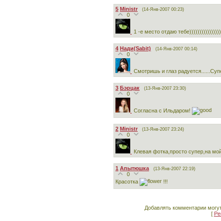
5
Ministr
(14-Янв-2007 00:23)
0
1 -е место отдаю тебе))))))))))))))))
4
Нади(Sabit)
(14-Янв-2007 00:14)
0
Смотришь и глаз радуется......Суп
3
Бэрцак
(13-Янв-2007 23:30)
0
Согласна с Ильдаром!
2
Ministr
(13-Янв-2007 23:24)
0
Клевая фотка,просто супер,на мой
1
Апытюшка
(13-Янв-2007 22:19)
0
Красотка
!!!
Добавлять комментарии могут
[
Ре