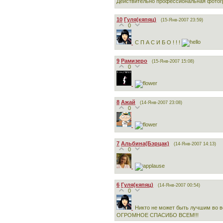
Действительно профессиональная фотог
10
Гуля(кяпяц)
(15-Янв-2007 23:59)
0
С П А С И Б О ! ! !
9
Рамизеро
(15-Янв-2007 15:08)
0
8
Ажай
(14-Янв-2007 23:08)
0
7
Альбина(Бэрцак)
(14-Янв-2007 14:13)
0
6
Гуля(кяпяц)
(14-Янв-2007 00:54)
0
Никто не может быть лучшим во в
ОГРОМНОЕ СПАСИБО ВСЕМ!!!