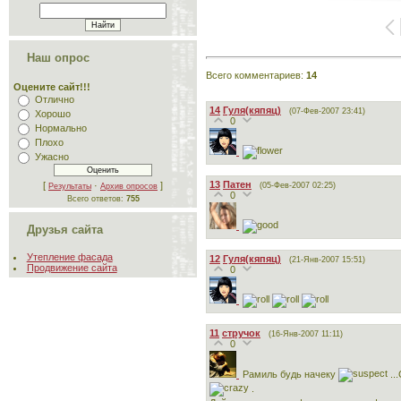
Наш опрос
Всего комментариев
:
14
Оцените сайт!!!
Отлично
14
Гуля(кяпяц)
(07-Фев-2007 23:41)
Хорошо
0
Нормально
Плохо
Ужасно
13
Патен
[
·
]
(05-Фев-2007 02:25)
Результаты
Архив опросов
0
Всего ответов:
755
Друзья сайта
Утепление фасада
12
Гуля(кяпяц)
(21-Янв-2007 15:51)
Продвижение сайта
0
11
стручок
(16-Янв-2007 11:11)
0
Рамиль будь начеку
..
.