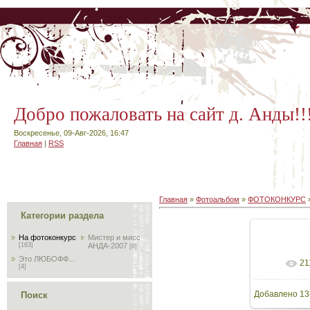
Добро пожаловать на сайт д. Анды!!
Воскресенье, 09-Авг-2026, 16:47
Главная
|
RSS
Главная
»
Фотоальбом
»
ФОТОКОНКУРС
Категории раздела
На фотоконкурс
Мистер и мисс
[163]
АНДА-2007
[6]
Это ЛЮБОФФ...
21
[4]
Добавлено
13
Поиск