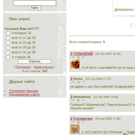
Добавлено
171
Наш опрос
Сколько Вам лет???
я младше 16
мне от 17 до 20
Всего комментариев
:
5
мне от 21 до 25
мне от 26 до 30
мне от 31 до 35
5
ГУЛЬЧАТАЙ
(31-Окт-2007 18:16)
я старше 36
0
[
·
]
Результаты
Архив опросов
Гуля буть счаслива!!!и пусть ваш 
Всего ответов:
1107
4
Хатен
(25-Сен-2006 17:27)
Друзья сайта
0
не давно у них был юбилей! поздравляю
Утепление фасада
Продвижение сайта
3
бельчёнок
(21-Авг-2006 15:08)
0
Гуляшка? Абляявская? Замуж вышла?!! ну
Хасяне малай?
2
Султаночка
(29-Апр-2006 17:06)
0
А ЭТО МОЯ СЕСТРЕНКА!