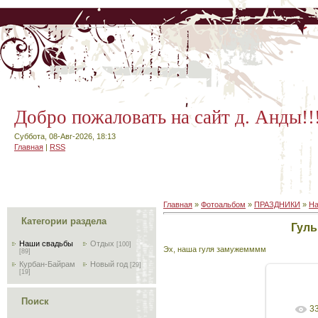
Добро пожаловать на сайт д. Анды!!
Суббота, 08-Авг-2026, 18:13
Главная
|
RSS
Главная
»
Фотоальбом
»
ПРАЗДНИКИ
»
На
Категории раздела
Гуль
Наши свадьбы
Отдых
[100]
Эх, наша гуля замужемммм
[89]
Курбан-Байрам
Новый год
[29]
[19]
Поиск
3
В