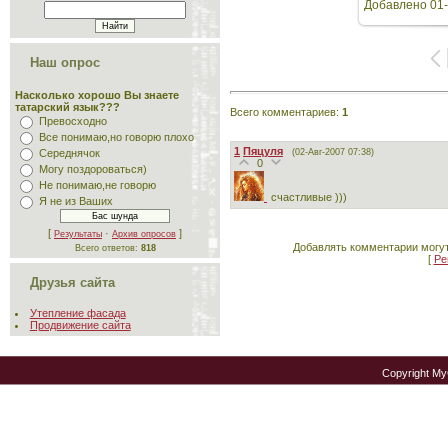
Добавлено
01-
Наш опрос
Насколько хорошо Вы знаете
татарский язык???
Всего комментариев
:
1
Превосходно
Все понимаю,но говорю плохо
1
Пяцуля
(02-Авг-2007 07:38)
Середнячок
0
Могу поздороваться)
Не понимаю,не говорю
счастливые )))
Я не из Ваших
[
·
]
Результаты
Архив опросов
Добавлять комментарии могут
Всего ответов:
818
[
Ре
Друзья сайта
Утепление фасада
Продвижение сайта
Copyright M