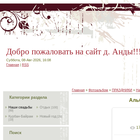
Добро пожаловать на сайт д. Анды!!
Суббота, 08-Авг-2026, 16:08
Главная
|
RSS
Главная
»
Фотоальбом
»
ПРАЗДНИКИ
»
На
Категории раздела
Аль
Наши свадьбы
Отдых
[100]
[89]
Курбан-Байрам
Новый год
[29]
[19]
1
В реал
Поиск