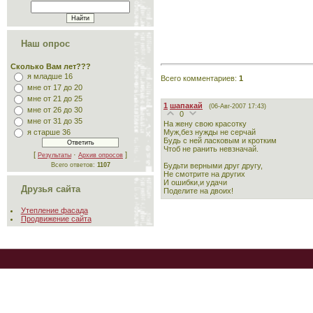
Наш опрос
Сколько Вам лет???
я младше 16
Всего комментариев
:
1
мне от 17 до 20
мне от 21 до 25
1
шапакай
(06-Авг-2007 17:43)
мне от 26 до 30
0
мне от 31 до 35
На жену свою красотку
Муж,без нужды не серчай
я старше 36
Будь с ней ласковым и кротким
Чтоб не ранить невзначай.
[
·
]
Результаты
Архив опросов
Будьти верными друг другу,
Всего ответов:
1107
Не смотрите на других
И ошибки,и удачи
Друзья сайта
Поделите на двоих!
Утепление фасада
Продвижение сайта