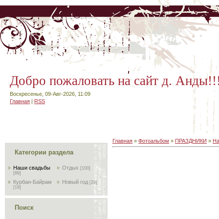
Добро пожаловать на сайт д. Анды!!
Воскресенье, 09-Авг-2026, 11:09
Главная
|
RSS
Главная
»
Фотоальбом
»
ПРАЗДНИКИ
»
На
Категории раздела
Наши свадьбы
Отдых
[100]
[89]
Курбан-Байрам
Новый год
[29]
[19]
Поиск